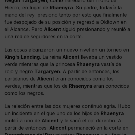
Aegon Targaryen
, como heredero del Trono de
Hierro, en lugar de
Rhaenyra
. Su padre, todavía la
mano del rey, presionó tanto por esto que finalmente
fue despojado de su posición y regresó a Oldtown en
el Alcance. Pero
Alicent
siguió presionando y reunió a
una red de seguidores en la corte.
Las cosas alcanzaron un nuevo nivel en un torneo en
King's Landing
. La reina
Alicent
llevaba un vestido
verde mientras que la princesa
Rhaenyra
vestía de
rojo y negro
Targaryen
. A partir de entonces, los
partidarios de
Alicent
eran conocidos como los
verdes, mientras que los de
Rhaenyra
eran conocidos
como los negros.
La relación entre las dos mujeres continuó agria. Hubo
un incidente en el que uno de los hijos de
Rhaenyra
mutiló a uno de
Alicent
y le sacó el ojo derecho. A
partir de entonces,
Alicent
permaneció en la corte en
Desembarco del Rey
mientras
Rhaenyra
y su familia