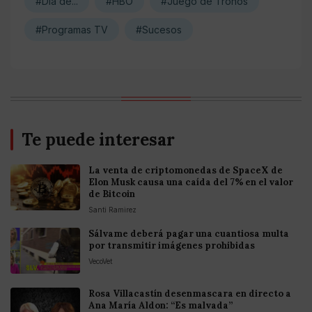
#Día de...
#HBO
#Juego de Tronos
#Programas TV
#Sucesos
Te puede interesar
La venta de criptomonedas de SpaceX de
Elon Musk causa una caída del 7% en el valor
de Bitcoin
Santi Ramirez
Sálvame deberá pagar una cuantiosa multa
por transmitir imágenes prohibidas
VecoVet
Rosa Villacastín desenmascara en directo a
Ana María Aldon: “Es malvada”