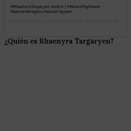
#RhaenyraTargaryen and(vs.) #AlicentHightower
#danceofdragons #asoiaf #gotart
Una publicación compartida de
Art Vault
(@de_chicot) el
9 Jul, 2019 a las 1:22 PDT
¿Quién es Rhaenyra Targaryen?