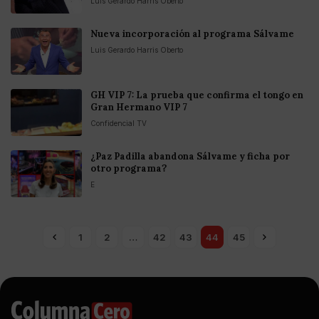
Luis Gerardo Harris Oberto
Nueva incorporación al programa Sálvame
Luis Gerardo Harris Oberto
GH VIP 7: La prueba que confirma el tongo en
Gran Hermano VIP 7
Confidencial TV
¿Paz Padilla abandona Sálvame y ficha por
otro programa?
E
1
2
…
42
43
44
45