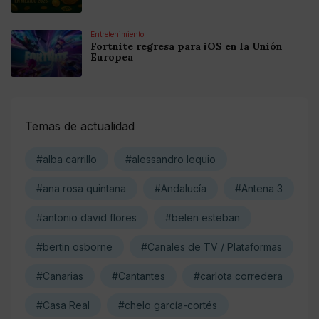
Entretenimiento
Fortnite regresa para iOS en la Unión
Europea
Temas de actualidad
#alba carrillo
#alessandro lequio
#ana rosa quintana
#Andalucía
#Antena 3
#antonio david flores
#belen esteban
#bertin osborne
#Canales de TV / Plataformas
#Canarias
#Cantantes
#carlota corredera
#Casa Real
#chelo garcía-cortés