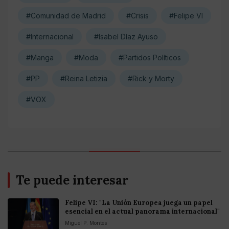
#Comunidad de Madrid
#Crisis
#Felipe VI
#Internacional
#Isabel Díaz Ayuso
#Manga
#Moda
#Partidos Políticos
#PP
#Reina Letizia
#Rick y Morty
#VOX
Te puede interesar
Felipe VI: "La Unión Europea juega un papel
esencial en el actual panorama internacional"
Miguel P. Montes