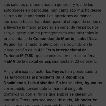
Los saludos protocolarios en general, y los de las
autoridades en particular, han cambiado mucho desde
el inicio de la pandemia. Los apretones de manos,
abrazos o besos han dado paso al choque de codos o
a llevarse la mano al pecho en señal de respeto. Por
eso, el gesto que ha protagonizado este miércoles la
presidenta de la
Comunidad de Madrid
,
Isabel Díaz
Ayuso
, ha llamado la atención. Ha ocurrido en la
inauguración de la
42ª Feria Internacional de
Turismo (FITUR)
, que se celebra en el recinto ferial
IFEMA
de la capital de
España
hasta el 23 de enero.
Allí, y al inicio del acto, los
Reyes
han presentado a
las autoridades al presidente de la
República
Dominicana
,
Luis Abinader
. En los saludos,
Ayuso
ha
sorprendido tendiéndole la mano al dirigente
dominicano con el fin de que ambos se dieran un
apretón. Tras unos segundos de duda,
Abinader
ha
reaccionado y ha correspondido a la mandataria