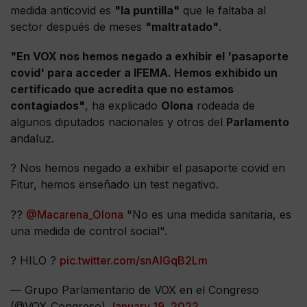
medida anticovid es
"la puntilla"
que le faltaba al
sector después de meses
"maltratado"
.
"En VOX nos hemos negado a exhibir el 'pasaporte
covid' para acceder a IFEMA. Hemos exhibido un
certificado que acredita que no estamos
contagiados"
, ha explicado
Olona
rodeada de
algunos diputados nacionales y otros del
Parlamento
andaluz.
? Nos hemos negado a exhibir el pasaporte covid en
Fitur, hemos enseñado un test negativo.
??
@Macarena_Olona
"No es una medida sanitaria, es
una medida de control social".
? HILO ?
pic.twitter.com/snAlGqB2Lm
— Grupo Parlamentario de VOX en el Congreso
(@VOX_Congreso)
January 19, 2022