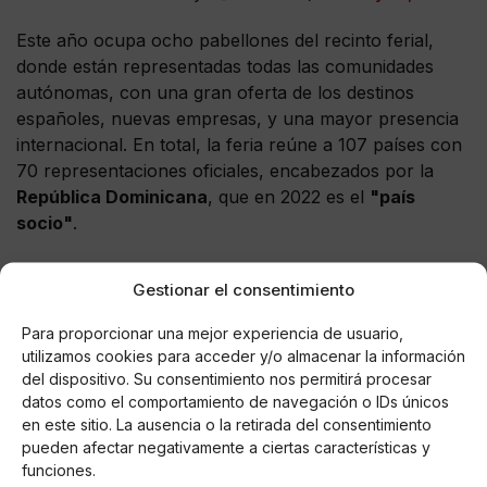
Este año ocupa ocho pabellones del recinto ferial,
donde están representadas todas las comunidades
autónomas, con una gran oferta de los destinos
españoles, nuevas empresas, y una mayor presencia
internacional. En total, la feria reúne a 107 países con
70 representaciones oficiales, encabezados por la
República Dominicana
, que en 2022 es el
"país
socio"
.
Casi 7 empresas participarán en la 42ª edición de
Gestionar el consentimiento
#FITUR2022
. Los Reyes han visitado los expositores
de algunas de ellas y
#FITURScreen
, un espacio
Para proporcionar una mejor experiencia de usuario,
destinado a conectar las industrias del turismo y del
utilizamos cookies para acceder y/o almacenar la información
cine.
del dispositivo. Su consentimiento nos permitirá procesar
??
https://t.co/FPGam85QY9
datos como el comportamiento de navegación o IDs únicos
en este sitio. La ausencia o la retirada del consentimiento
pic.twitter.com/6FOxzzujIC
pueden afectar negativamente a ciertas características y
funciones.
— Casa de S.M. el Rey (@CasaReal)
January 19, 2022