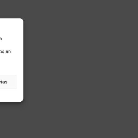
a
s
os en
cias