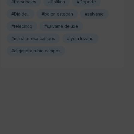
#Personajes
#Política
#Deporte
#Día de...
#belen esteban
#salvame
#telecinco
#salvame deluxe
#maria teresa campos
#lydia lozano
#alejandra rubio campos