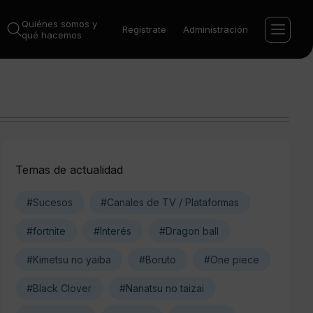
Quiénes somos y
Regístrate
Administración
qué hacemos
Temas de actualidad
#Sucesos
#Canales de TV / Plataformas
#fortnite
#Interés
#Dragon ball
#Kimetsu no yaiba
#Boruto
#One piece
#Black Clover
#Nanatsu no taizai