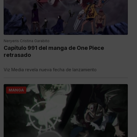
Neryeris Cristina Garabito
Capítulo 991 del manga de One Piece
retrasado
Viz Media revela nueva fecha de lanzamiento
MANGA