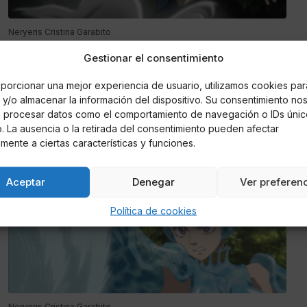
Neryeris Cristina Garabito
Black Clover capítulo 265: Fecha de
Gestionar el consentimiento
lanzamiento y resumen
porcionar una mejor experiencia de usuario, utilizamos cookies par
La reunión entre los Caballeros Mágicos todavía está en
y/o almacenar la información del dispositivo. Su consentimiento no
marcha y Natch planea usar su magia para invadir el Castillo
á procesar datos como el comportamiento de navegación o IDs únic
del Reino Espada sin ser notado
io. La ausencia o la retirada del consentimiento pueden afectar
mente a ciertas características y funciones.
ANIME
Aceptar
Denegar
Ver preferen
Política de cookies
Neryeris Cristina Garabito