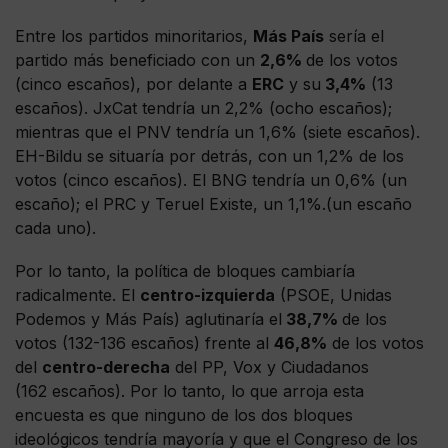
Entre los partidos minoritarios,
Más País
sería el
partido más beneficiado con un
2,6%
de los votos
(cinco escaños), por delante a
ERC
y su
3,4%
(13
escaños). JxCat tendría un 2,2% (ocho escaños);
mientras que el PNV tendría un 1,6% (siete escaños).
EH-Bildu se situaría por detrás, con un 1,2% de los
votos (cinco escaños). El BNG tendría un 0,6% (un
escaño); el PRC y Teruel Existe, un 1,1%.(un escaño
cada uno).
Por lo tanto, la política de bloques cambiaría
radicalmente. El
centro-izquierda
(PSOE, Unidas
Podemos y Más País) aglutinaría el
38,7%
de los
votos (132-136 escaños) frente al
46,8%
de los votos
del
centro-derecha
del PP, Vox y Ciudadanos
(162 escaños). Por lo tanto, lo que arroja esta
encuesta es que ninguno de los dos bloques
ideológicos tendría mayoría y que el Congreso de los