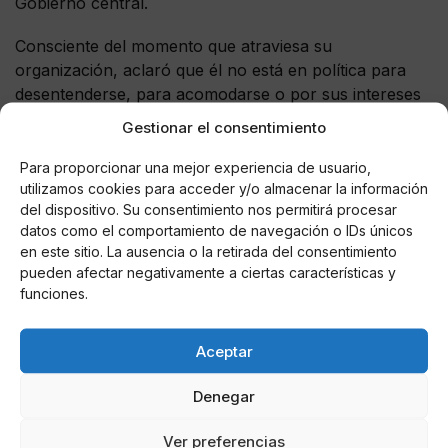
Gobierno central.
Consciente del momento que atraviesa su
organización, aclaró que él no está en política para
desentenderse, para acomodarse o por sus intereses
propios: “No llevo todo este tiempo en Galicia
Gestionar el consentimiento
enfrentándome a las situaciones más difíciles para
ahora escoger la opción más sencilla”.
Para proporcionar una mejor experiencia de usuario,
utilizamos cookies para acceder y/o almacenar la información
Durante su intervención ante la Junta Directiva del
del dispositivo. Su consentimiento nos permitirá procesar
datos como el comportamiento de navegación o IDs únicos
PPdeG, Feijóo recordó que en junio de 2018 también
en este sitio. La ausencia o la retirada del consentimiento
tuvo la oportunidad de presentarse para presidir el PP
pueden afectar negativamente a ciertas características y
pero, ante un contexto en el conjunto del Estado que
funciones.
era mucho mejor que el actual, entendió que la mejor
manera de servir a nuestro país era quedarse en la
Aceptar
comunidad a la que le debe todo.
Denegar
Ver preferencias