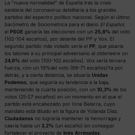
La "nueva normalidad" de España tras la crisis
sanitaria del coronavirus debilitaría a los grandes
partidos del espectro político nacional. Según el último
barómetro de Sociométrica para el diario
El Español
,
el
PSOE
ganaría las elecciones con un
25,8%
del voto
(102-104 escaños), por delante del PP y Vox. El
segundo partido más votado sería el
PP
, que pisaría
los talones a su principal adveersario al obteneere un
24,6%
del voto (100-102 escaños). Vox sería tercera
fuerza, con un 19%del voto (69-71 escaños)Ya por
detrás, y a cierta distancia, se situaría
Unidas
Podemos
, que seguiría su tendencia a la baja,
manteniendo la cuarta posición, con un
10,3%
de los
votos (25-27 escaños) en un momento en el que el
partido está encabezado por Ione Belarra, cuyo
mandato está diluido en la figura de Yolanda Díaz.
Ciudadanos
no lograría mantener la hemorragia y
caería hasta un
3,2%
(un escaño)
sin conseguir
fortalecer el proyecto de
Inés
Arrimadas
.