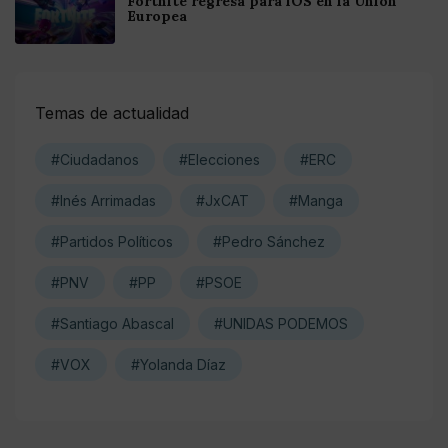
Fortnite regresa para iOS en la Unión
Europea
Temas de actualidad
#Ciudadanos
#Elecciones
#ERC
#Inés Arrimadas
#JxCAT
#Manga
#Partidos Políticos
#Pedro Sánchez
#PNV
#PP
#PSOE
#Santiago Abascal
#UNIDAS PODEMOS
#VOX
#Yolanda Díaz