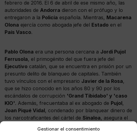
febrero de 2016. El 6 de abril de ese mismo año, las
autoridades de
Andorra
dieron con el prófugo y lo
entregaron a la
Policía
española. Mientras,
Macarena
Olona
ejercía como abogada jefe del
Estado
en el
País Vasco
.
Pablo Olona
era una persona cercana a
Jordi Pujol
Ferrusola
, el primogénito del que fuera jefe del
Ejecutivo
catalán, que se encuentra en prisión por un
presunto delito de blanqueo de capitales. También
tuvo vínculos con el empresario
Javier de la Rosa
,
que se hizo conocido en los años 80 y 90 por los
escándalos de corrupción
'Grand Tibidabo' y 'caso
KIO'
. Además, frecuentaba al ex abogado de
Pujol
,
Joan Piqué Vidal
, condenado por blanquear dinero de
los narcotraficantes del cártel de
Sinaloa
, asegura el
mencionado medio.
Gestionar el consentimiento