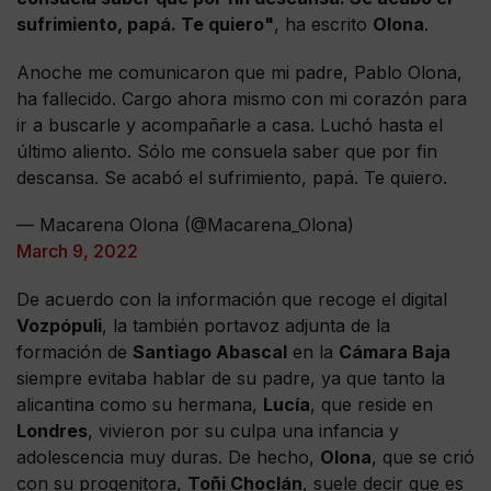
sufrimiento, papá. Te quiero"
, ha escrito
Olona
.
Anoche me comunicaron que mi padre, Pablo Olona,
ha fallecido. Cargo ahora mismo con mi corazón para
ir a buscarle y acompañarle a casa. Luchó hasta el
último aliento. Sólo me consuela saber que por fin
descansa. Se acabó el sufrimiento, papá. Te quiero.
— Macarena Olona (@Macarena_Olona)
March 9, 2022
De acuerdo con la información que recoge el digital
Vozpópuli
, la también portavoz adjunta de la
formación de
Santiago Abascal
en la
Cámara Baja
siempre evitaba hablar de su padre, ya que tanto la
alicantina como su hermana,
Lucía
, que reside en
Londres
, vivieron por su culpa una infancia y
adolescencia muy duras. De hecho,
Olona
, que se crió
con su progenitora,
Toñi Choclán
, suele decir que es