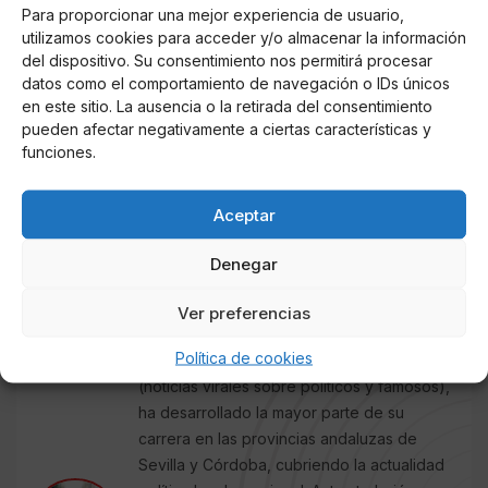
Para proporcionar una mejor experiencia de usuario,
La diputada ultra, que a sus 42 años está divorciada y
utilizamos cookies para acceder y/o almacenar la información
tiene un hijo,
Diego
, nacido en diciembre de 2019,
del dispositivo. Su consentimiento nos permitirá procesar
nunca participó en los negocios de su padre, ni
datos como el comportamiento de navegación o IDs únicos
tampoco en los de su madre, que regenta en la
en este sitio. La ausencia o la retirada del consentimiento
pueden afectar negativamente a ciertas características y
actualidad una empresa inmobiliaria en
Alicante
funciones.
fundada en 1996.
Aceptar
AUTOR
Denegar
J. C. RUBIO
Redactor de COLUMNA CERO
Ver preferencias
especializado en Televisión, Casa Real,
Política de cookies
Sucesos, Obituarios y Redes Sociales
(noticias virales sobre políticos y famosos),
ha desarrollado la mayor parte de su
carrera en las provincias andaluzas de
Sevilla y Córdoba, cubriendo la actualidad