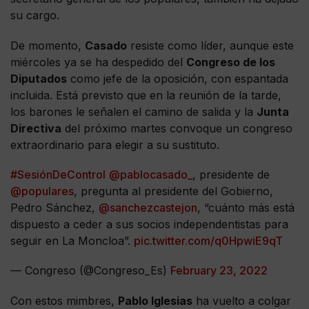
su cargo.
De momento,
Casado
resiste como líder, aunque este
miércoles ya se ha despedido del
Congreso de los
Diputados
como jefe de la oposición, con espantada
incluida. Está previsto que en la reunión de la tarde,
los barones le señalen el camino de salida y la
Junta
Directiva
del próximo martes convoque un congreso
extraordinario para elegir a su sustituto.
#SesiónDeControl
@pablocasado_
, presidente de
@populares
, pregunta al presidente del Gobierno,
Pedro Sánchez,
@sanchezcastejon
, “cuánto más está
dispuesto a ceder a sus socios independentistas para
seguir en La Moncloa”.
pic.twitter.com/q0HpwiE9qT
— Congreso (@Congreso_Es)
February 23, 2022
Con estos mimbres,
Pablo Iglesias
ha vuelto a colgar