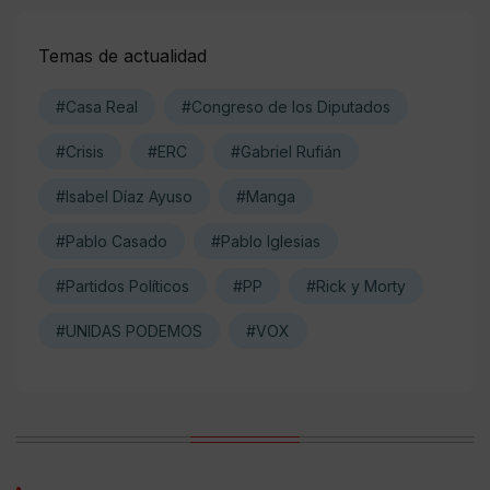
Temas de actualidad
#Casa Real
#Congreso de los Diputados
#Crisis
#ERC
#Gabriel Rufián
#Isabel Díaz Ayuso
#Manga
#Pablo Casado
#Pablo Iglesias
#Partidos Políticos
#PP
#Rick y Morty
#UNIDAS PODEMOS
#VOX