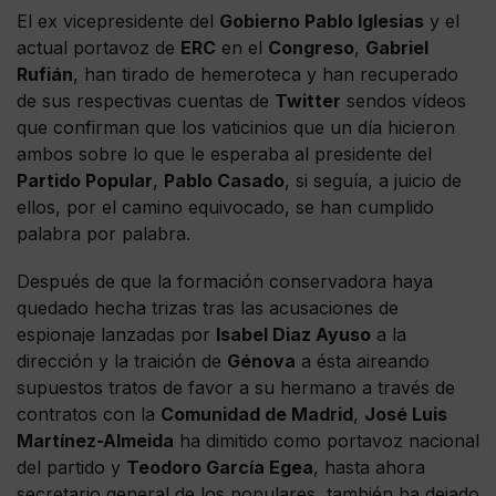
El ex vicepresidente del
Gobierno Pablo Iglesias
y el
actual portavoz de
ERC
en el
Congreso
,
Gabriel
Rufián
, han tirado de hemeroteca y han recuperado
de sus respectivas cuentas de
Twitter
sendos vídeos
que confirman que los vaticinios que un día hicieron
ambos sobre lo que le esperaba al presidente del
Partido Popular
,
Pablo Casado
, si seguía, a juicio de
ellos, por el camino equivocado, se han cumplido
palabra por palabra.
Después de que la formación conservadora haya
quedado hecha trizas tras las acusaciones de
espionaje lanzadas por
Isabel Diaz Ayuso
a la
dirección y la traición de
Génova
a ésta aireando
supuestos tratos de favor a su hermano a través de
contratos con la
Comunidad de Madrid
,
José Luis
Martínez-Almeida
ha dimitido como portavoz nacional
del partido y
Teodoro García Egea
, hasta ahora
secretario general de los populares, también ha dejado