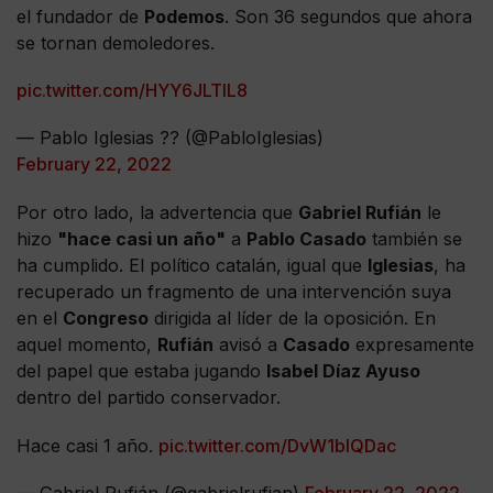
el fundador de
Podemos
. Son 36 segundos que ahora
se tornan demoledores.
pic.twitter.com/HYY6JLTlL8
— Pablo Iglesias ?? (@PabloIglesias)
February 22, 2022
Por otro lado, la advertencia que
Gabriel Rufián
le
hizo
"hace casi un año"
a
Pablo Casado
también se
ha cumplido. El político catalán, igual que
Iglesias
, ha
recuperado un fragmento de una intervención suya
en el
Congreso
dirigida al líder de la oposición. En
aquel momento,
Rufián
avisó a
Casado
expresamente
del papel que estaba jugando
Isabel Díaz Ayuso
dentro del partido conservador.
Hace casi 1 año.
pic.twitter.com/DvW1blQDac
— Gabriel Rufián (@gabrielrufian)
February 22, 2022