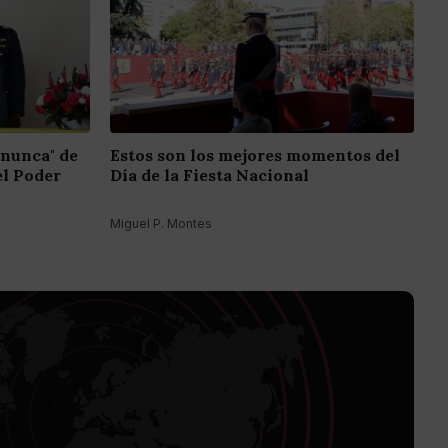
 nunca" de
Estos son los mejores momentos del
el Poder
Día de la Fiesta Nacional
Miguel P. Montes