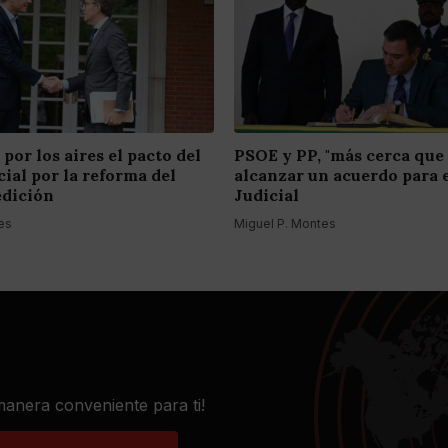
 por los aires el pacto del
PSOE y PP, "más cerca que
ial por la reforma del
alcanzar un acuerdo para 
edición
Judicial
es
Miguel P. Montes
 manera conveniente para ti!