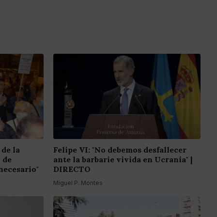
 de la
Felipe VI: "No debemos desfallecer
o de
ante la barbarie vivida en Ucrania" |
necesario"
DIRECTO
Miguel P. Montes