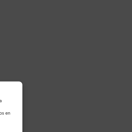
a
s
os en