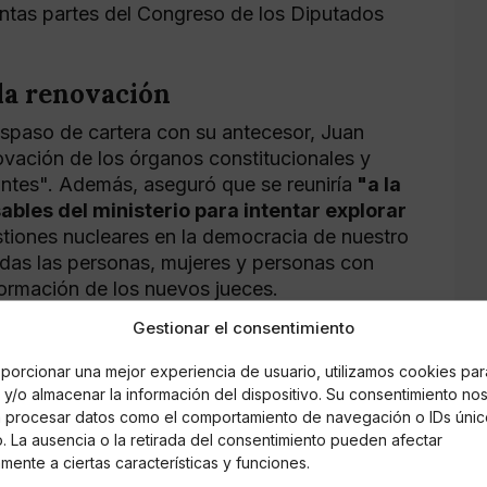
intas partes del Congreso de los Diputados
 la renovación
raspaso de cartera con su antecesor, Juan
ovación de los órganos constitucionales y
tes". Además, aseguró que se reuniría
"a la
bles del ministerio para intentar explorar
tiones nucleares en la democracia de nuestro
odas las personas, mujeres y personas con
formación de los nuevos jueces.
Gestionar el consentimiento
niversidad Complutense de Madrid (UCM). La
urno libre en 1999 y ascendió a magistrada en
porcionar una mejor experiencia de usuario, utilizamos cookies par
ero y, hasta el pasado sábado, presidía el
y/o almacenar la información del dispositivo. Su consentimiento no
de 2019 al ser senadora por designación
á procesar datos como el comportamiento de navegación o IDs únic
io. La ausencia o la retirada del consentimiento pueden afectar
Llop fue delegada del Gobierno para la
mente a ciertas características y funciones.
il de 2019.