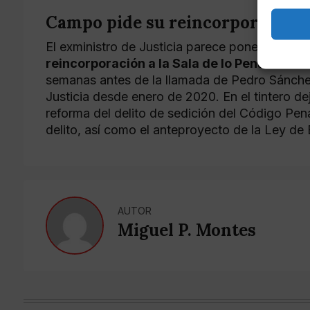
Campo pide su reincorporación
El exministro de Justicia parece poner fin a su 
reincorporación a la Sala de lo Penal de la
semanas antes de la llamada de Pedro Sánchez q
Justicia desde enero de 2020. En el tintero d
reforma del delito de sedición del Código Pena
delito, así como el anteproyecto de la Ley de 
AUTOR
Miguel P. Montes