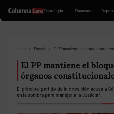
Tecnología
Finanzas
Deport
Home
España
El PP mantiene el bloqueo para ren
El PP mantiene el bloqu
órganos constitucional
El principal partido de la oposición acusa a 
en la sombra para manejar a la Justicia".