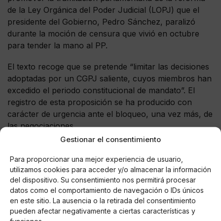
de la Ley Orgánica del Poder Judicial (LOPJ) que el
presidente del Gobierno, Pedro Sánchez, paralizó
durante la moción de censura que vivió en octubre
para tender la mano al PP.
El texto recoge que se pretende “limitar las decisiones
adoptadas por un CGPJ saliente, cuyos miembros han
excedido el periodo constitucional de mandato”. El
registro de esta proposición se ha producido con
carácter de urgencia ante el bloqueo, una vez más, de
las negociaciones.
Gestionar el consentimiento
Para proporcionar una mejor experiencia de usuario,
utilizamos cookies para acceder y/o almacenar la información
AUTOR
del dispositivo. Su consentimiento nos permitirá procesar
Miguel P. Montes
datos como el comportamiento de navegación o IDs únicos
en este sitio. La ausencia o la retirada del consentimiento
pueden afectar negativamente a ciertas características y
funciones.