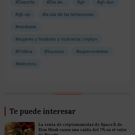
#Deporte
#Día de...
#gh
#gh duo
#gh vip
#la isla de las tentaciones
#mediaset
#mujeres y hombres y viceversa / myhyv
#Política
#Sucesos
#supervivientes
#telecinco
Te puede interesar
La venta de criptomonedas de SpaceX de
Elon Musk causa una caída del 7% en el valor
de Bitcoin