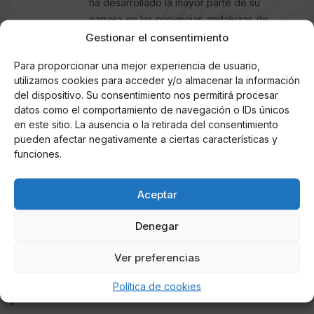
ha desarrollado la mayor parte de su
carrera en las provincias andaluzas de
Sevilla y Córdoba, cubriendo la actualidad
Gestionar el consentimiento
política local y regional. Antes trabajó en
Para proporcionar una mejor experiencia de usuario,
otros medios digitales de información
utilizamos cookies para acceder y/o almacenar la información
general, prensa rosa, música (con sede en
del dispositivo. Su consentimiento nos permitirá procesar
Nueva York) y el Tercer Sector. Tiene
datos como el comportamiento de navegación o IDs únicos
experiencia como reportero, corresponsal,
en este sitio. La ausencia o la retirada del consentimiento
colaborador y presentador en radio y
pueden afectar negativamente a ciertas características y
funciones.
televisión. Es licenciado en Comunicación
Audiovisual y experto en Comunicación
Política por la Universidad de Sevilla y
Aceptar
experto en Locución de Radio y
Presentación de Programas de Televisión
Denegar
por la Universidad Camilo José Cela.
Ver preferencias
Política de cookies
Noticias relacionadas