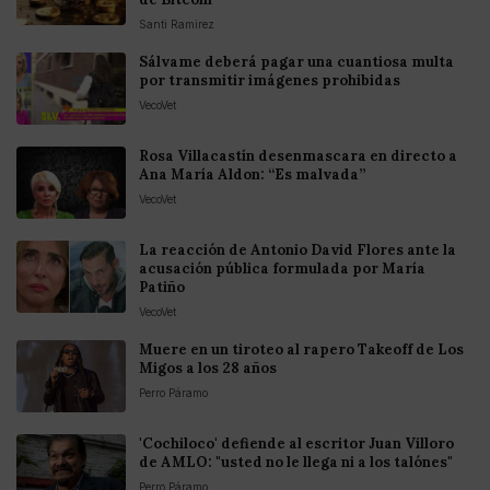
Santi Ramirez
Sálvame deberá pagar una cuantiosa multa
por transmitir imágenes prohibidas
VecoVet
Rosa Villacastín desenmascara en directo a
Ana María Aldon: “Es malvada”
VecoVet
La reacción de Antonio David Flores ante la
acusación pública formulada por María
Patiño
VecoVet
Muere en un tiroteo al rapero Takeoff de Los
Migos a los 28 años
Perro Páramo
'Cochiloco' defiende al escritor Juan Villoro
de AMLO: "usted no le llega ni a los talónes"
Perro Páramo