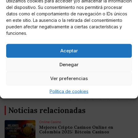
utilizamos cookies para acceder y/o almacenar la información
del dispositivo. Su consentimiento nos permitirá procesar
datos como el comportamiento de navegación o IDs únicos
en este sitio. La ausencia o la retirada del consentimiento
pueden afectar negativamente a ciertas características y
Una publicación compartida de Sálvame (@salvameoficial)
funciones.
Aceptar
Denegar
AUTOR
Ver preferencias
Stephy
Política de cookies
Noticias relacionadas
Online Casino
Mejores Cripto Casinos Online en
Colombia 2025: Bitcoin Casinos