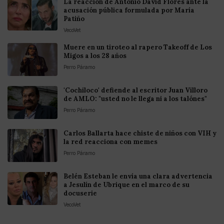
La reacción de Antonio David Flores ante la
acusación pública formulada por María
Patiño
VecoVet
Muere en un tiroteo al rapero Takeoff de Los
Migos a los 28 años
Perro Páramo
'Cochiloco' defiende al escritor Juan Villoro
de AMLO: "usted no le llega ni a los talónes"
Perro Páramo
Carlos Ballarta hace chiste de niños con VIH y
la red reacciona con memes
Perro Páramo
Belén Esteban le envía una clara advertencia
a Jesulín de Ubrique en el marco de su
docuserie
VecoVet