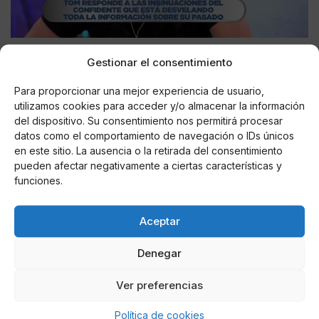
El resto de colaboradores de
'La última cena'
Gestionar el consentimiento
preguntaron a
Melyssa Pinto
su opinión sobre la
Para proporcionar una mejor experiencia de usuario,
materia y ella reconoció estar al tanto de los rumores
utilizamos cookies para acceder y/o almacenar la información
que insinúan que
Brusse
tendría o habría tenido
del dispositivo. Su consentimiento nos permitirá procesar
contactos íntimos con chicos .
"A mí se me contó en
datos como el comportamiento de navegación o IDs únicos
su día, pero yo no me lo creo. Si es verdad, tampoco
en este sitio. La ausencia o la retirada del consentimiento
pasa nada. Es su vida y, si no falta al respeto a
pueden afectar negativamente a ciertas características y
nadie, que haga lo que le dé la gana"
, dijo tajante la
funciones.
ex concursante de
'SV 2021'
, que no le dio más
importancia a las especulaciones sobre la orientación
Aceptar
sexual del que fuera su novio.
Denegar
Ver preferencias
AUTOR
J. C. RUBIO
Política de cookies