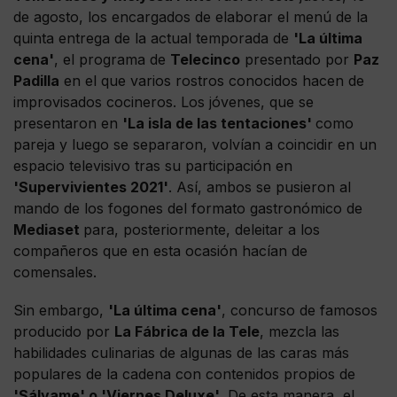
de agosto, los encargados de elaborar el menú de la
quinta entrega de la actual temporada de
'La última
cena'
, el programa de
Telecinco
presentado por
Paz
Padilla
en el que varios rostros conocidos hacen de
improvisados cocineros. Los jóvenes, que se
presentaron en
'La isla de las tentaciones'
como
pareja y luego se separaron, volvían a coincidir en un
espacio televisivo tras su participación en
'Supervivientes 2021'
. Así, ambos se pusieron al
mando de los fogones del formato gastronómico de
Mediaset
para, posteriormente, deleitar a los
compañeros que en esta ocasión hacían de
comensales.
Sin embargo,
'La última cena'
, concurso de famosos
producido por
La Fábrica de la Tele
, mezcla las
habilidades culinarias de algunas de las caras más
populares de la cadena con contenidos propios de
'Sálvame' o 'Viernes Deluxe'
. De esta manera, el