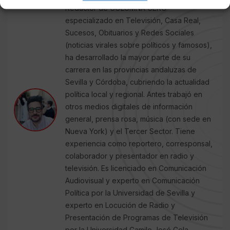
Redactor de COLUMNA CERO
especializado en Televisión, Casa Real,
Sucesos, Obituarios y Redes Sociales
(noticias virales sobre políticos y famosos),
ha desarrollado la mayor parte de su
carrera en las provincias andaluzas de
Sevilla y Córdoba, cubriendo la actualidad
política local y regional. Antes trabajó en
otros medios digitales de información
general, prensa rosa, música (con sede en
Nueva York) y el Tercer Sector. Tiene
experiencia como reportero, corresponsal,
colaborador y presentador en radio y
televisión. Es licenciado en Comunicación
Audiovisual y experto en Comunicación
Política por la Universidad de Sevilla y
experto en Locución de Radio y
Presentación de Programas de Televisión
por la Universidad Camilo José Cela.