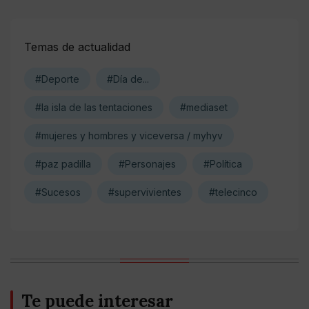
Temas de actualidad
#Deporte
#Día de...
#la isla de las tentaciones
#mediaset
#mujeres y hombres y viceversa / myhyv
#paz padilla
#Personajes
#Política
#Sucesos
#supervivientes
#telecinco
Te puede interesar