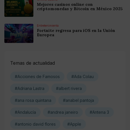
Mejores casinos online con
criptomonedas y Bitcoin en México 2025
Entretenimiento
Fortnite regresa para iOS en la Unión
Europea
Temas de actualidad
#Acciones de Famosos
#Ada Colau
#Adriana Lastra
#albert rivera
#ana rosa quintana
#anabel pantoja
#Andalucía
#andrea janeiro
#Antena 3
#antonio david flores
#Apple