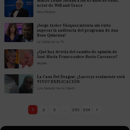
Muere Leslie Jordan a los 63 años de edad,
actor de Will and Grace
Perro Páramo
¡Jorge Javier Vázquez intenta sin éxito
superar la audiencia del programa de Ana
Rosa Quintana!
La Cotilla De La TV
¿Qué hay detrás del cambio de opinión de
José María Franco sobre Rocío Carrasco?
VecoVet
La Casa Del Dragon: ¿Lucerys realmente está
VIVO? EXPLICACIÓN
Luis Gerardo Harris Oberto
1
2
3
…
253
254