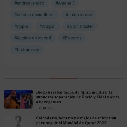
#andrea janeiro
#Antena 3
#antonio david flores
#antonio rossi
#Apple
#Aragón
#aramis fuster
#Atletico de madrid
#Baleares
#barbara rey
Diego Arrabal tacha de "gran mentira" la
supuesta separación de Rocío y Fidel y avisa
a navegantes
J. C. RUBIO
Calendario, horario y canales de televisión
para seguir el Mundial de Qatar 2022