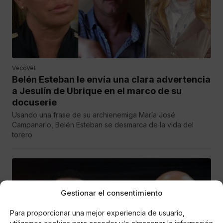
VecoVet
Belén Esteban le envía una clara advertencia
a Jesulín de Ubrique en el marco de su
docuserie
Usando una frase de su archienemiga María José
Campanario, Belén Esteban se desmarca de la vida del
torero
Gestionar el consentimiento
Para proporcionar una mejor experiencia de usuario,
utilizamos cookies para acceder y/o almacenar la información