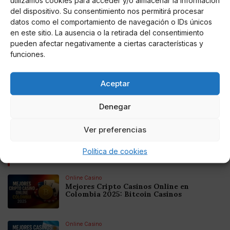
del dispositivo. Su consentimiento nos permitirá procesar
datos como el comportamiento de navegación o IDs únicos
en este sitio. La ausencia o la retirada del consentimiento
pueden afectar negativamente a ciertas características y
funciones.
VecoVet
Diego Arrabal desvela cuales serán los
próximos pasos de Fidel Albiac en los
Aceptar
juzgados
Denegar
Según el paparazzi el marido de Rocío Carrasco
emprenderá acciones legales en contra de quienes han
difundido falsos rumores sobre su vida privada
Ver preferencias
Política de cookies
Noticias relacionadas
Online Casino
Mejores Cripto Casinos Online en
Colombia 2025: Bitcoin Casinos
Online Casino