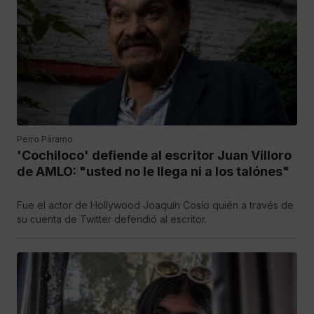
Perro Páramo
'Cochiloco' defiende al escritor Juan Villoro
de AMLO: "usted no le llega ni a los talónes"
Fue el actor de Hollywood Joaquín Cosío quién a través de
su cuenta de Twitter defendió al escritor.