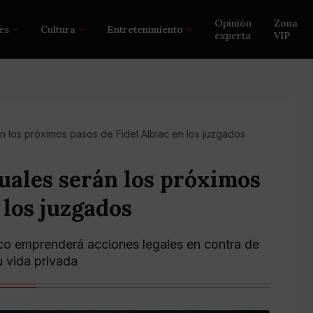
Opinión
Zona
es
Cultura
Entretenimiento
experta
VIP
n los próximos pasos de Fidel Albiac en los juzgados
uales serán los próximos
 los juzgados
co emprenderá acciones legales en contra de
u vida privada