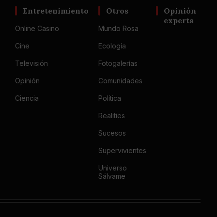
Entretenimiento
Otros
Opinión
experta
Online Casino
Mundo Rosa
Cine
Ecología
Televisión
Fotogalerías
Opinión
Comunidades
Ciencia
Política
Realities
Sucesos
Supervivientes
Universo
Sálvame