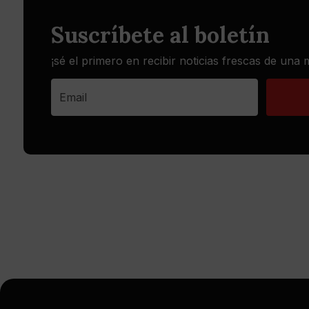
Suscríbete al boletín
¡sé el primero en recibir noticias frescas de una