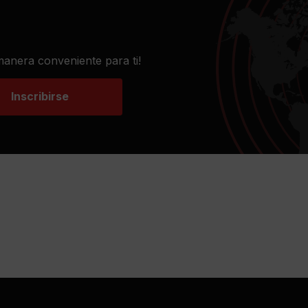
 manera conveniente para ti!
Inscribirse