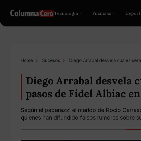
Tecnología
Finanzas
Deport
Home
Sucesos
Diego Arrabal desvela cuales será
Diego Arrabal desvela c
pasos de Fidel Albiac en
Según el paparazzi el marido de Rocío Carras
quienes han difundido falsos rumores sobre s