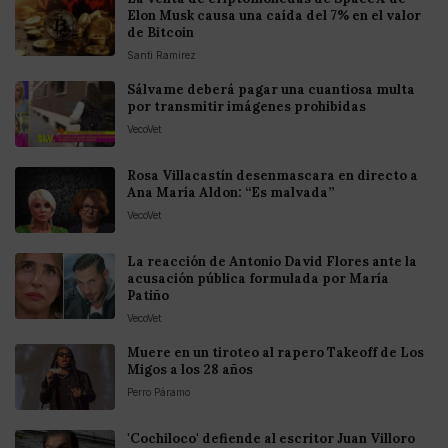
Elon Musk causa una caída del 7% en el valor
de Bitcoin
Santi Ramirez
Sálvame deberá pagar una cuantiosa multa
por transmitir imágenes prohibidas
VecoVet
Rosa Villacastín desenmascara en directo a
Ana María Aldon: “Es malvada”
VecoVet
La reacción de Antonio David Flores ante la
acusación pública formulada por María
Patiño
VecoVet
Muere en un tiroteo al rapero Takeoff de Los
Migos a los 28 años
Perro Páramo
'Cochiloco' defiende al escritor Juan Villoro