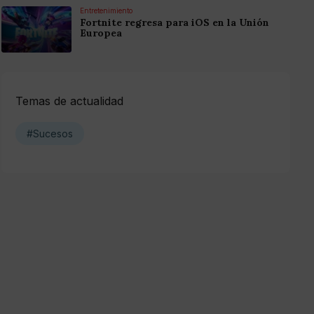
Entretenimiento
Fortnite regresa para iOS en la Unión
Europea
Temas de actualidad
#Sucesos