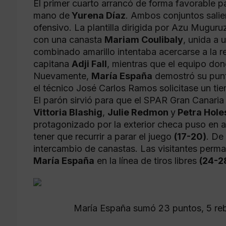
El primer cuarto arrancó de forma favorable par
mano de
Yurena Díaz
. Ambos conjuntos salier
ofensivo. La plantilla dirigida por Azu Muguru
con una canasta
Mariam Coulibaly
, unida a 
combinado amarillo intentaba acercarse a la re
capitana
Adji Fall
, mientras que el equipo don
Nuevamente,
María España
demostró su punte
el técnico José Carlos Ramos solicitase un t
El parón sirvió para que el SPAR Gran Canari
Vittoria Blashig
,
Julie Redmon
y
Petra Hole
protagonizado por la exterior checa puso en 
tener que recurrir a parar el juego
(17-20)
. De
intercambio de canastas. Las visitantes perma
María España
en la línea de tiros libres
(24-2
María España sumó 23 puntos, 5 rebo