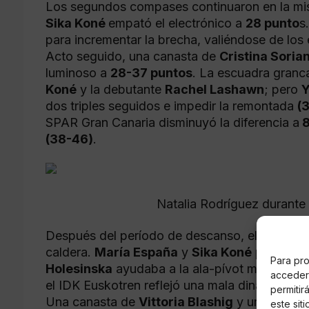
Los segundos compases continuaron en la mism
Sika Koné
empató el electrónico a
28 punto
s
para incrementar la brecha, valiéndose de los
Acto seguido, una canasta de
Cristina Soria
luminoso a
28-37 puntos
. La escuadra granc
Koné
y la debutante
Rachel Lashawn
; pero
Y
dos triples seguidos e impedir la remontada
(
SPAR Gran Canaria disminuyó la diferencia a
8
(38-46)
.
Natalia Rodríguez durante
Después del período de descanso, el Gran Cana
caldera.
María España
y
Sika Koné
parecían 
Para pro
Holesinska
ayudaba a la ala-pívot maliense co
acceder 
el IDK Euskotren reflejó una mala dinámica y 
permitir
Una canasta de
Vittoria Blashig
y un tiro libr
este sit