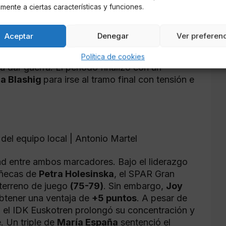
antes posteriores se definieron por la igualdad,
mente a ciertas características y funciones.
ieron un paso al frente para abrir una leve
a nivel ofensivo, recuperando el acierto para
Aceptar
Denegar
Ver preferen
nasta de
Kadri Lass
. Ante el avance visitante,
ta y
Petra Holesinska
con dos triples
Política de cookies
 dar guerra. El período finalizó con un
ia Blashig
para irse al tramo final con tensión e
del equipo local | Antonio Martel
ad entre ambos marcadores. Bajo el liderazgo
uñecas de
Petra Holesinska
, el SPAR Gran
 terreno de juego
(75-79)
. Sin embargo,
Joy
obtener una ventaja de
+5 puntos
. A pesar de
la, el IDK Euskotren prolongó su concentración y
. Un triple de
María España
sentenció el