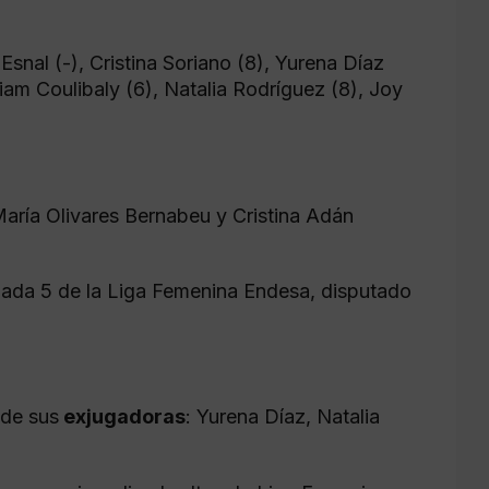
snal (-), Cristina Soriano (8), Yurena Díaz
iam Coulibaly (6), Natalia Rodríguez (8), Joy
aría Olivares Bernabeu y Cristina Adán
rnada 5 de la Liga Femenina Endesa, disputado
 de sus
exjugadoras
: Yurena Díaz, Natalia