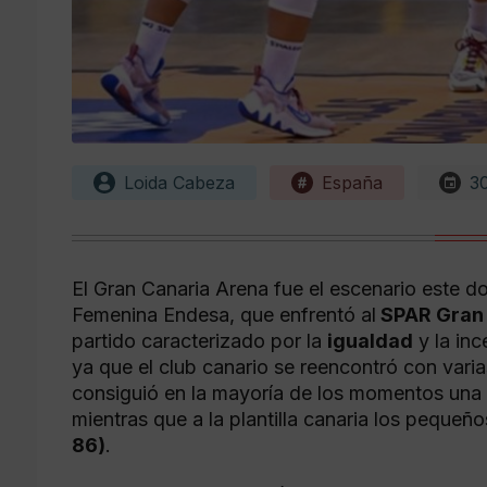
Loida Cabeza
España
30
El Gran Canaria Arena fue el escenario este 
Femenina Endesa, que enfrentó al
SPAR Gran 
partido caracterizado por la
igualdad
y la in
ya que el club canario se reencontró con vari
consiguió en la mayoría de los momentos una 
mientras que a la plantilla canaria los peque
86)
.