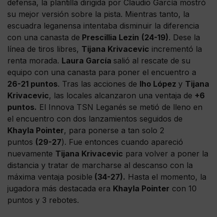
defensa, la plantilla dirigida por Claudio García mostró
su mejor versión sobre la pista. Mientras tanto, la
escuadra leganensa intentaba disminuir la diferencia
con una canasta de
Prescillia Lezin
(24-19)
. Dese la
línea de tiros libres,
Tijana Krivacevic
incrementó la
renta morada.
Laura García
salió al rescate de su
equipo con una canasta para poner el encuentro a
26-21 puntos
. Tras las acciones de
Iho López
y
Tijana
Krivacevic
, las locales alcanzaron una ventaja de
+6
puntos.
El Innova TSN Leganés se metió de lleno en
el encuentro con dos lanzamientos seguidos de
Khayla Pointer
, para ponerse a tan solo 2
puntos
(29-27
). Fue entonces cuando apareció
nuevamente
Tijana Krivacevic
para volver a poner la
distancia y tratar de marcharse al descanso con la
máxima ventaja posible
(34-27).
Hasta el momento, la
jugadora más destacada era
Khayla Pointer
con 10
puntos y 3 rebotes.