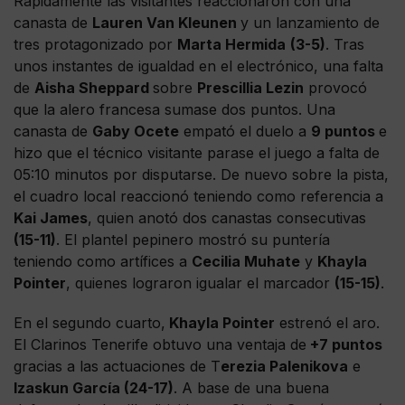
Rápidamente las visitantes reaccionaron con una
canasta de
Lauren Van Kleunen
y un lanzamiento de
tres protagonizado por
Marta Hermida
(3-5)
. Tras
unos instantes de igualdad en el electrónico, una falta
de
Aisha Sheppard
sobre
Prescillia Lezin
provocó
que la alero francesa sumase dos puntos. Una
canasta de
Gaby Ocete
empató el duelo a
9 puntos
e
hizo que el técnico visitante parase el juego a falta de
05:10 minutos por disputarse. De nuevo sobre la pista,
el cuadro local reaccionó teniendo como referencia a
Kai James
, quien anotó dos canastas consecutivas
(15-11)
. El plantel pepinero mostró su puntería
teniendo como artífices a
Cecilia Muhate
y
Khayla
Pointer
, quienes lograron igualar el marcador
(15-15)
.
En el segundo cuarto,
Khayla Pointer
estrenó el aro.
El Clarinos Tenerife obtuvo una ventaja de
+7 puntos
gracias a las actuaciones de T
erezia Palenikova
e
Izaskun García (24-17)
. A base de una buena