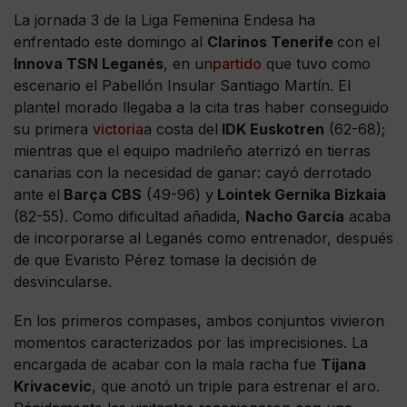
La jornada 3 de la Liga Femenina Endesa ha
enfrentado este domingo al
Clarinos Tenerife
con el
Innova TSN Leganés
, en un
partido
que tuvo como
escenario el Pabellón Insular Santiago Martín. El
plantel morado llegaba a la cita tras haber conseguido
su primera
victoria
a costa del
IDK Euskotren
(62-68);
mientras que el equipo madrileño aterrizó en tierras
canarias con la necesidad de ganar: cayó derrotado
ante el
Barça CBS
(49-96) y
Lointek Gernika Bizkaia
(82-55). Como dificultad añadida,
Nacho García
acaba
de incorporarse al Leganés como entrenador, después
de que Evaristo Pérez tomase la decisión de
desvincularse.
En los primeros compases, ambos conjuntos vivieron
momentos caracterizados por las imprecisiones. La
encargada de acabar con la mala racha fue
Tijana
Krivacevic
, que anotó un triple para estrenar el aro.