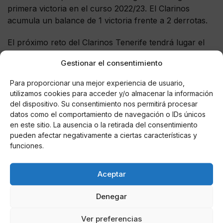
primera victoria en el curso 2022/23. El Clarinos
acumula un balance de 1 victoria frente a 2 derrotas.
El próximo reto del Clarinos Tenerife tendrá lugar el
próximo
20 de octubre
, en el que medirá sus fuerzas
Gestionar el consentimiento
ante el
Casademont Zaragoza
en el Pabellón
Príncipe Felipe. Por su parte, el Innova TSN Leganés
Para proporcionar una mejor experiencia de usuario,
se enfrentará el
22 de octubre
al
Spar Girona
en el
utilizamos cookies para acceder y/o almacenar la información
Pabellón Europa.
del dispositivo. Su consentimiento nos permitirá procesar
datos como el comportamiento de navegación o IDs únicos
FICHA TÉNICA:
en este sitio. La ausencia o la retirada del consentimiento
pueden afectar negativamente a ciertas características y
Clarinos Tenerife (63)
: Gaby Ocete (2), Izaskun
funciones.
García (2), Krisztina Raksanyi (7), Terezia Palenikova
(12), G’mrice Davis (9), Esther Montenegro (0), Aisha
Aceptar
Sheppard (3),Tijana Krivacevic (15), Iho López (3) y
Kai James (8).
Denegar
Innova TSN Leganés (66):
Marta Hermida (15),
Ver preferencias