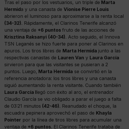
Tras el paso por los vestuarios, un triple de
Marta
Hermid
a y una canasta de
Vionise Pierre Louis
abrieron el luminoso para aproximarse a la renta local
(34-32)
. Rápidamente, el Clarinos Tenerife alcanzó
una ventaja de
+6 puntos
fruto de las acciones de
Krisztina Raksanyi
(40-34)
. Acto seguido, el Innova
TSN Leganés se hizo fuerte para poner al Clarinos en
apuros. Los tiros libres de
Marta Hermida
junto a las
respectivas canastas de
Lauren Van
y
Laura García
sirvieron para que las visitantes se pusieran a 2
puntos. Luego,
Marta Hermida
se convirtió en la
referencia anotadora: los tiros libres y una canasta
siguió aumentando la renta visitante. Cuando también
Laura García l
legó con éxito al aro, el entrenador
Claudio García se vio obligado a parar el juego a falta
de 03:21 minutos
(42-46)
. Reanudado el choque, la
escuadra pepinera aprovechó el paso de
Khayla
Pointer
por la línea de tiros libres para acumular una
ventaja de
+6 puntos
. El Clarinos Tenerife trataba de