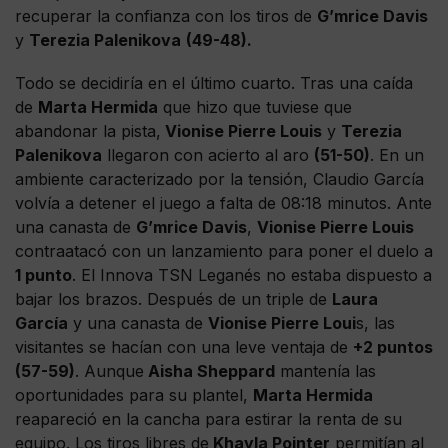
recuperar la confianza con los tiros de
G’mrice Davis
y
Terezia Palenikova
(49-48).
Todo se decidiría en el último cuarto. Tras una caída
de
Marta Hermida
que hizo que tuviese que
abandonar la pista,
Vionise Pierre Louis
y
Terezia
Palenikova
llegaron con acierto al aro
(51-50)
. En un
ambiente caracterizado por la tensión, Claudio García
volvía a detener el juego a falta de 08:18 minutos. Ante
una canasta de
G’mrice Davis
,
Vionise Pierre Louis
contraatacó con un lanzamiento para poner el duelo a
1 punto
. El Innova TSN Leganés no estaba dispuesto a
bajar los brazos. Después de un triple de
Laura
García
y una canasta de
Vionise Pierre Loui
s, las
visitantes se hacían con una leve ventaja de
+2 puntos
(57-59)
. Aunque
Aisha Sheppard
mantenía las
oportunidades para su plantel,
Marta Hermida
reapareció en la cancha para estirar la renta de su
equipo. Los tiros libres de
Khayla Pointer
permitían al