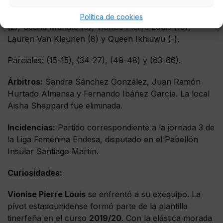
Rebecca Akl (), Sara Sánchez (-), Laura García (11),
Khayla Pointer (14), Alba Sánchez (0), Prescillia Lezin
Política de cookies
(2), Cecilia Muhate (6), Vionise Pierre Louis (10),
Lauren Van Kleunen (8) y Queen Ikhiuwu (-).
Parciales: (15-15), (34-27), (49-48) y (63-66).
Árbitros:
Sandra Sánchez González, Juan Ramón
Hurtado Almansa y Fernando Ibáñez García. La local
Aisha Sheppard fue eliminada.
Incidencias:
Partido correspondiente a la jornada 3 de
la Liga Femenina Endesa, disputado en el Pabellón
Insular Santiago Martín.
Curiosidades:
Vionise Pierre Louis
se enfrentó a su exequipo. La
pívot estadounidense formó parte de la plantilla
tinerfeña en el curso
2019/20
. Con la elástica morada