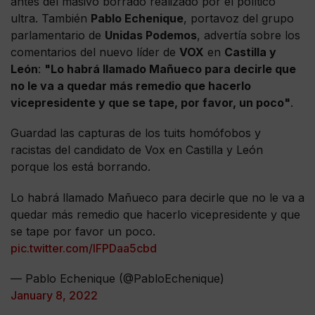
antes del masivo borrado realizado por el político
ultra. También
Pablo Echenique
, portavoz del grupo
parlamentario de
Unidas Podemos
, advertía sobre los
comentarios del nuevo líder de
VOX
en
Castilla y
León
:
"Lo habrá llamado Mañueco para decirle que
no le va a quedar más remedio que hacerlo
vicepresidente y que se tape, por favor, un poco"
.
Guardad las capturas de los tuits homófobos y
racistas del candidato de Vox en Castilla y León
porque los está borrando.
Lo habrá llamado Mañueco para decirle que no le va a
quedar más remedio que hacerlo vicepresidente y que
se tape por favor un poco.
pic.twitter.com/IFPDaa5cbd
— Pablo Echenique (@PabloEchenique)
January 8, 2022