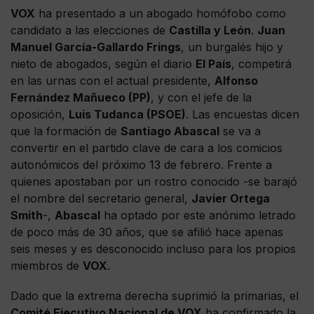
VOX
ha presentado a un abogado homófobo como
candidato a las elecciones de
Castilla y León
.
Juan
Manuel García-Gallardo Frings
, un burgalés hijo y
nieto de abogados, según el diario
El País
, competirá
en las urnas con el actual presidente,
Alfonso
Fernández Mañueco (PP)
, y con el jefe de la
oposición,
Luis Tudanca (PSOE)
. Las encuestas dicen
que la formación de
Santiago Abascal
se va a
convertir en el partido clave de cara a los comicios
autonómicos del próximo 13 de febrero. Frente a
quienes apostaban por un rostro conocido -se barajó
el nombre del secretario general,
Javier Ortega
Smith
-,
Abascal
ha optado por este anónimo letrado
de poco más de 30 años, que se afilió hace apenas
seis meses y es desconocido incluso para los propios
miembros de
VOX
.
Dado que la extrema derecha suprimió la primarias, el
Comité Ejecutivo Nacional de VOX
ha confirmado la