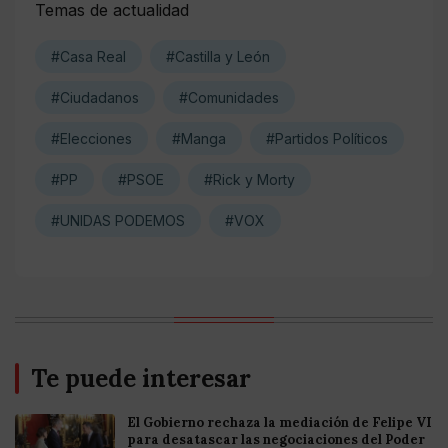
Temas de actualidad
#Casa Real
#Castilla y León
#Ciudadanos
#Comunidades
#Elecciones
#Manga
#Partidos Políticos
#PP
#PSOE
#Rick y Morty
#UNIDAS PODEMOS
#VOX
Te puede interesar
El Gobierno rechaza la mediación de Felipe VI
para desatascar las negociaciones del Poder