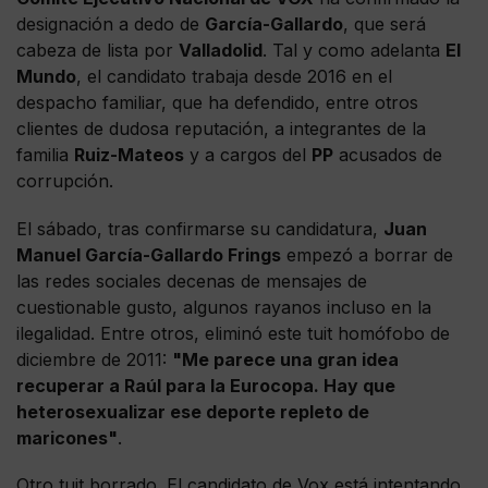
designación a dedo de
García-Gallardo
, que será
cabeza de lista por
Valladolid
. Tal y como adelanta
El
Mundo
, el candidato trabaja desde 2016 en el
despacho familiar, que ha defendido, entre otros
clientes de dudosa reputación, a integrantes de la
familia
Ruiz-Mateos
y a cargos del
PP
acusados de
corrupción.
El sábado, tras confirmarse su candidatura,
Juan
Manuel García-Gallardo Frings
empezó a borrar de
las redes sociales decenas de mensajes de
cuestionable gusto, algunos rayanos incluso en la
ilegalidad. Entre otros, eliminó este tuit homófobo de
diciembre de 2011:
"Me parece una gran idea
recuperar a Raúl para la Eurocopa. Hay que
heterosexualizar ese deporte repleto de
maricones"
.
Otro tuit borrado. El candidato de Vox está intentando