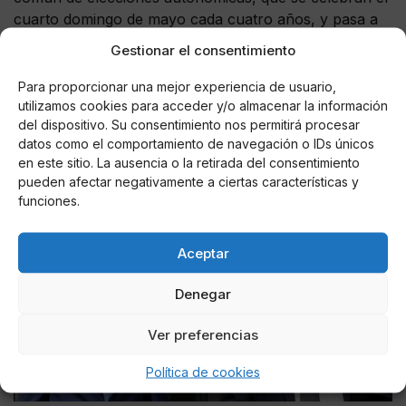
cuarto domingo de mayo cada cuatro años, y pasa a
tener de ahora en adelante fecha electoral singular y
Gestionar el consentimiento
diferenciada, equiparándose de este modo a otras
regiones que ya habían ejercido este mismo derecho
Para proporcionar una mejor experiencia de usuario,
con anterioridad:
País Vasco (1980), Cataluña (1980),
utilizamos cookies para acceder y/o almacenar la información
del dispositivo. Su consentimiento nos permitirá procesar
Galicia (1981), Andalucía (1982) y Comunidad
datos como el comportamiento de navegación o IDs únicos
Valenciana (2019)
.
en este sitio. La ausencia o la retirada del consentimiento
pueden afectar negativamente a ciertas características y
funciones.
Aceptar
Denegar
Ver preferencias
Política de cookies