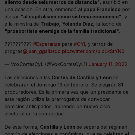
aliento desde seis metros de distancia"
, escribió en
una ocasion. En otra, enmendó al
papa Francisco
por
atacar
"al capitalismo como sistema económico"
, y
a la ministra de
Trabajo
,
Yolanda Díaz
, la tachó de
"proabortista enemiga de la familia tradicional"
.
??????????
#Esperanza
para
#CYL
y terror de
progres
@juan_ggallardo
pic.twitter.com/bloLkStYN6
— VoxCortesCyL (@VoxCortesCyL1)
January 11, 2022
Las elecciones a las
Cortes de Castilla y León
se
celebrarán el domingo 13 de febrero. Se elegirán 81
procuradores. Es la primera vez que un presidente de
esta región utiliza la prerrogativa de convocar
comicios anticipados, abriendo un nuevo ciclo
electoral en la comunidad.
De esta forma,
Castilla y León
se separa del régimen
común de elecciones autonómicas, que se celebran el