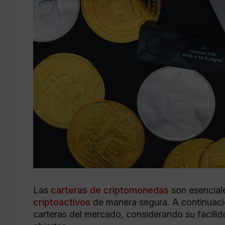
Las
carteras de criptomonedas
son esenciale
criptoactivos
de manera segura. A continuació
carteras del mercado, considerando su facilida