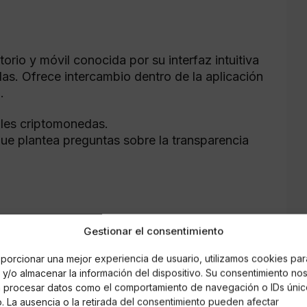
rio y móvil conocida por su interfaz intuitiva
as. Ofrece intercambio dentro de la aplicación
.
ples criptomonedas.
que plantea preguntas sobre la transparencia
criptomonedas en dispositivos móviles, de
Gestionar el consentimiento
ece funcionalidades de staking y la
mente desde la cartera.
porcionar una mejor experiencia de usuario, utilizamos cookies par
y/o almacenar la información del dispositivo. Su consentimiento no
monedas, funcionalidades de staking.
á procesar datos como el comportamiento de navegación o IDs únic
ueden ser altas en comparación con otras
io. La ausencia o la retirada del consentimiento pueden afectar