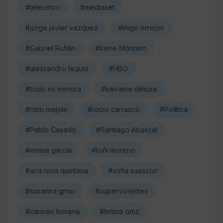
#telecinco
#mediaset
#jorge javier vazquez
#iñigo errejon
#Gabriel Rufián
#Irene Montero
#alessandro lequio
#HBO
#todo es mentira
#salvame deluxe
#risto mejide
#rocio carrasco
#Política
#Pablo Casado
#Santiago Abascal
#emma garcía
#toñi moreno
#ana rosa quintana
#sofia suescun
#susanna griso
#supervivientes
#carmen lomana
#leticia ortiz