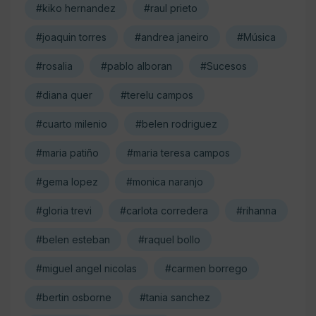
#kiko hernandez
#raul prieto
#joaquin torres
#andrea janeiro
#Música
#rosalia
#pablo alboran
#Sucesos
#diana quer
#terelu campos
#cuarto milenio
#belen rodriguez
#maria patiño
#maria teresa campos
#gema lopez
#monica naranjo
#gloria trevi
#carlota corredera
#rihanna
#belen esteban
#raquel bollo
#miguel angel nicolas
#carmen borrego
#bertin osborne
#tania sanchez