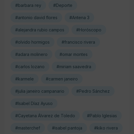
#barbara rey
#Deporte
#antonio david flores
#Antena 3
#alejandra rubio campos
#Horóscopo
#olvido hormigos
#francisco rivera
#adara molinero
#omar montes
#carlos lozano
#miriam saavedra
#karmele
#carmen janeiro
#julia janeiro campanario
#Pedro Sánchez
#Isabel Díaz Ayuso
#Cayetana Álvarez de Toledo
#Pablo Iglesias
#masterchef
#isabel pantoja
#kiko rivera