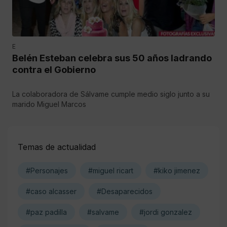
E
Belén Esteban celebra sus 50 años ladrando
contra el Gobierno
La colaboradora de Sálvame cumple medio siglo junto a su
marido Miguel Marcos
Temas de actualidad
#Personajes
#miguel ricart
#kiko jimenez
#caso alcasser
#Desaparecidos
#paz padilla
#salvame
#jordi gonzalez