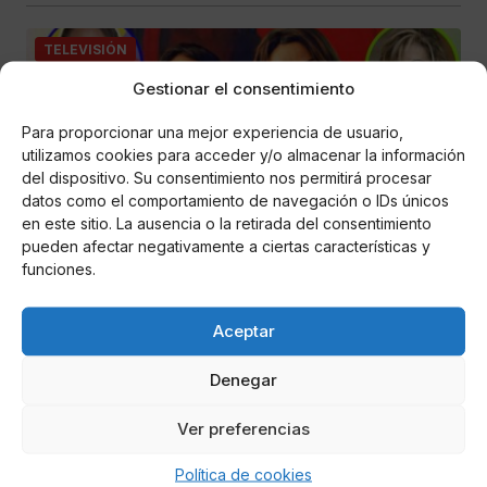
TELEVISIÓN
Gestionar el consentimiento
Para proporcionar una mejor experiencia de usuario,
utilizamos cookies para acceder y/o almacenar la información
del dispositivo. Su consentimiento nos permitirá procesar
datos como el comportamiento de navegación o IDs únicos
en este sitio. La ausencia o la retirada del consentimiento
pueden afectar negativamente a ciertas características y
funciones.
E
El nuevo programa de Toñi Moreno tras
sustituir a Emma García en Viva la Vida
Aceptar
La presentadora toma una drástica decisión que afecta a su
Denegar
vida profesional
Ver preferencias
TELEVISIÓN
Política de cookies