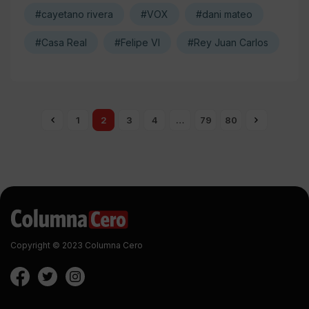
#cayetano rivera
#VOX
#dani mateo
#Casa Real
#Felipe VI
#Rey Juan Carlos
1
2
3
4
…
79
80
Copyright © 2023 Columna Cero