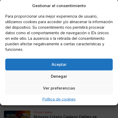
Gestionar el consentimiento
Para proporcionar una mejor experiencia de usuario,
utilizamos cookies para acceder y/o almacenar la información
del dispositivo. Su consentimiento nos permitirá procesar
datos como el comportamiento de navegación o IDs únicos
en este sitio. La ausencia o la retirada del consentimiento
pueden afectar negativamente a ciertas características y
Miguel P. Montes
funciones.
Casado rompe también con Rajoy: "No se
debió usar la fuerza el 1-O"
Aceptar
El presidente del PP se desmarca de la actuación del
Denegar
Gobierno de su antecesor durante el referéndum ilegal del 1
de octubre: "Nunca estuve de acuerdo con las cargas
policiales".
Ver preferencias
Política de cookies
Noticias relacionadas
Online Casino
Mejores Cripto Casinos Online en