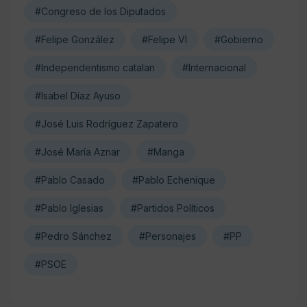
#Congreso de los Diputados
#Felipe González
#Felipe VI
#Gobierno
#Independentismo catalan
#Internacional
#Isabel Díaz Ayuso
#José Luis Rodríguez Zapatero
#José María Aznar
#Manga
#Pablo Casado
#Pablo Echenique
#Pablo Iglesias
#Partidos Políticos
#Pedro Sánchez
#Personajes
#PP
#PSOE