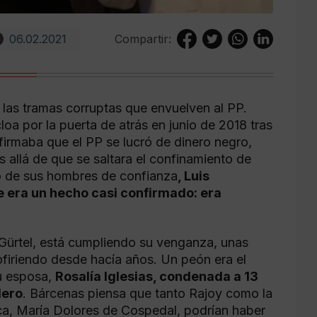
06.02.2021
Compartir:
 las tramas corruptas que envuelven al PP.
a por la puerta de atrás en junio de 2018 tras
nfirmaba que el PP se lucró de dinero negro,
s allá de que se saltara el confinamiento de
o de sus hombres de confianza
, Luis
 era un hecho casi confirmado: era
 Gürtel, está cumpliendo su venganza, unas
firiendo desde hacía años. Un peón era el
u esposa,
Rosalía Iglesias, condenada a 13
lero
. Bárcenas piensa que tanto Rajoy como la
oca, María Dolores de Cospedal, podrían haber