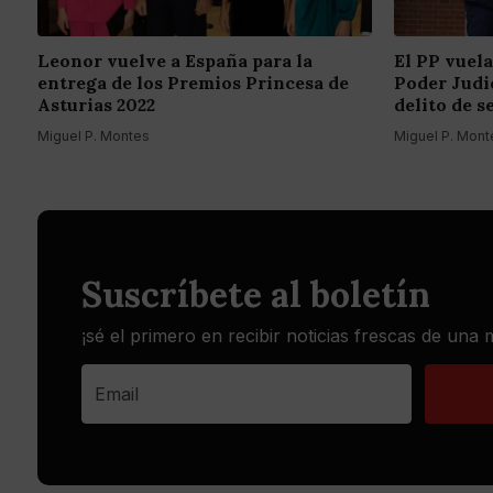
Leonor vuelve a España para la
El PP vuela
entrega de los Premios Princesa de
Poder Judic
Asturias 2022
delito de s
Miguel P. Montes
Miguel P. Mont
Suscríbete al boletín
¡sé el primero en recibir noticias frescas de una