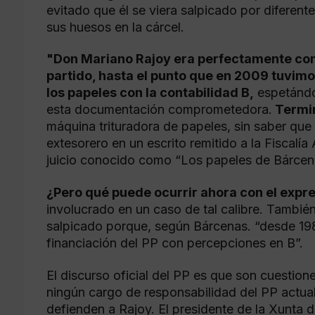
evitado que él se viera salpicado por diferent
sus huesos en la cárcel.
"Don Mariano Rajoy era perfectamente cono
partido, hasta el punto que en 2009 tuvim
los papeles con la contabilidad B,
espetándo
esta documentación comprometedora.
Termin
máquina trituradora de papeles, sin saber que
extesorero en un escrito remitido a la Fiscal
juicio conocido como “Los papeles de Bárcen
¿Pero qué puede ocurrir ahora con el expr
involucrado en un caso de tal calibre. Tambié
salpicado porque, según Bárcenas. “desde 1982
financiación del PP con percepciones en B”.
El discurso oficial del PP es que son cuestione
ningún cargo de responsabilidad del PP actua
defienden a Rajoy. El presidente de la Xunta d