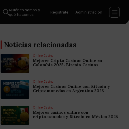
Quiénes somos y
Regístrate
Administración
qué hacemos
Noticias relacionadas
Online Casino
Mejores Cripto Casinos Online en
Colombia 2025: Bitcoin Casinos
Online Casino
Mejores Casinos Online con Bitcoin y
Criptomonedas en Argentina 2025
Online Casino
Mejores casinos online con
criptomonedas y Bitcoin en México 2025