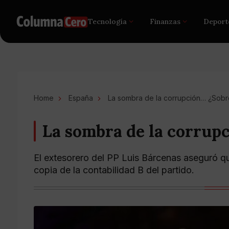
Tecnología
Finanzas
Deport
Home
España
La sombra de la corrupción… ¿Sobr
La sombra de la corrup
El extesorero del PP Luis Bárcenas aseguró q
copia de la contabilidad B del partido.