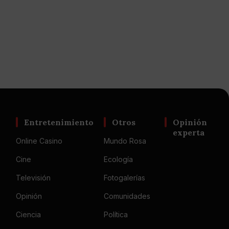
Entretenimiento
Otros
Opinión
experta
Online Casino
Mundo Rosa
Cine
Ecología
Televisión
Fotogalerías
Opinión
Comunidades
Ciencia
Política