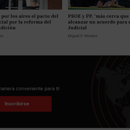
 por los aires el pacto del
PSOE y PP, "más cerca que
ial por la reforma del
alcanzar un acuerdo para 
edición
Judicial
es
Miguel P. Montes
 manera conveniente para ti!
Inscribirse