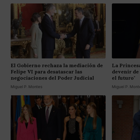
El Gobierno rechaza la mediación de
La Princes
Felipe VI para desatascar las
devenir de
negociaciones del Poder Judicial
el futuro"
Miguel P. Montes
Miguel P. Mont