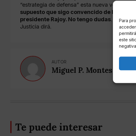
“estrategia de defensa” esta nueva versión del
supuesto que sigo convencido de la honorab
presidente Rajoy. No tengo dudas
. Lo dije
Para pro
Justicia dirá.
acceder 
permitir
este sit
negativa
AUTOR
Miguel P. Montes
Te puede interesar