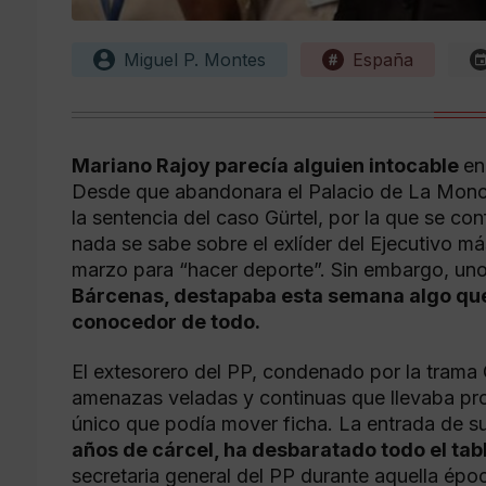
Miguel P. Montes
España
Mariano Rajoy parecía alguien intocable
en
Desde que abandonara el Palacio de La Monclo
la sentencia del caso Gürtel, por la que se co
nada se sabe sobre el exlíder del Ejecutivo má
marzo para “hacer deporte”. Sin embargo, un
Bárcenas, destapaba esta semana algo que
conocedor de todo.
El extesorero del PP, condenado por la trama
amenazas veladas y continuas que llevaba pro
único que podía mover ficha. La entrada de s
años de cárcel, ha desbaratado todo el tab
secretaria general del PP durante aquella ép