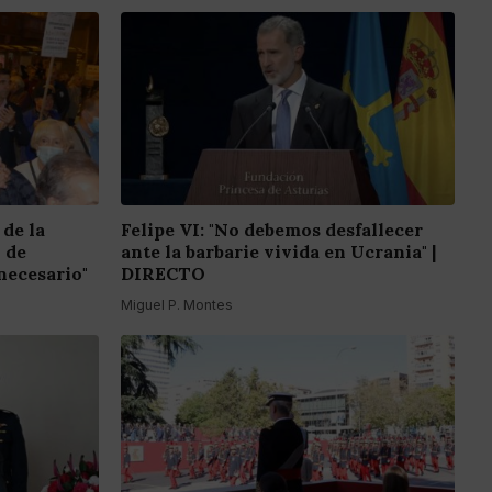
 de la
Felipe VI: "No debemos desfallecer
o de
ante la barbarie vivida en Ucrania" |
necesario"
DIRECTO
Miguel P. Montes