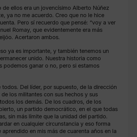
o de ellos era un jovencísimo Alberto Núñez
te, ya no me acuerdo. Creo que no le hice
enta. Pero sí recuerdo que pensé: “voy a ver
Manuel Romay, que evidentemente era más
eijóo. Acertaron ambos.
eso ya es importante, y también tenemos un
 permanecer unido. Nuestra historia como
s podemos ganar o no, pero si estamos
odos. Del líder, por supuesto, de la dirección
de los militantes con sus hechos y sus
todos los demás. De los cuadros, de los
abierto, un partido democrático, en el que todas
as, sin más límite que la unidad del partido.
rdar en cualquier circunstancia y eso forma
e aprendido en mis más de cuarenta años en la