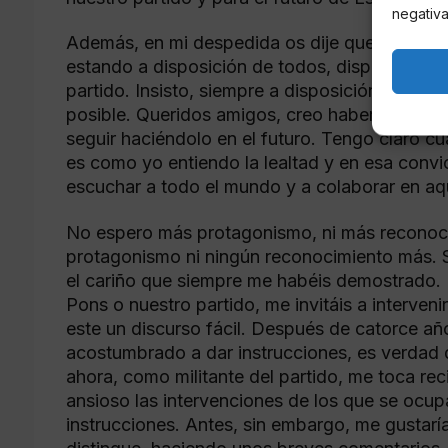
negativa
Además, en mi despedida os dije que me apart
estando a disposición de todos, dispuesto a a
partido. Insisto, siempre a disposición de to
posible. Queridos amigos, creo haber cumplid
seguir haciéndolo en el futuro. Tengo claro cuá
es como yo entiendo la lealtad y en esa convi
escuchar a todo el mundo y a colaborar en a
No espero más protagonismo, ni más reconoci
protagonismo ni ningún reconocimiento más. S
el cariño que siempre me habéis demostrado.
Pons o nuestro partido, me invitáis a interven
este un discurso fácil. Después de catorce año
acostumbrado a dar instrucciones, es verdad 
ahora, como militante del partido, me toca rec
ansioso las intervenciones de los que se ocup
instrucciones. Antes, sin embargo, me gustarí