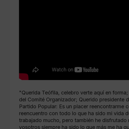
"Querida Teófila, celebro verte aquí en form
del Comité Organizador; Querido presidente d
Partido Popular: Es un placer reencontrarme 
reencuentro con todo lo que ha sido mi vida d
trabajado mucho, pero también he disfrutado 
vosotros siempre ha sido lo que más me ha gu