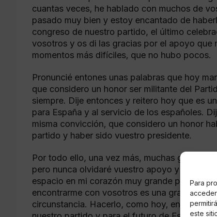
cuantas veces, he hablado con muchos de voso
pasado muy bien y estoy encantado de haberlo
congreso de nuestro partido, el último celebr
vosotros y os di las gracias por el apoyo que 
momentos más difíciles, que no hubo pocos.
Pronuncié entones unas palabras que hoy man
que considero un honor ser militante del Parti
siempre. Dije entonces y reitero hoy que es u
para España y al servicio de los españoles. Di
misma convicción, que considero un honor ha
partido y haber sido vuestro presidente.
Por todo ello, una vez más, muchas gracias. H
pero nunca olvidaré vuestro apoyo y vuestra 
espacio en mi corazón muy grande para la fami
Para pro
encontrarme con vosotros es una gran alegría
acceder 
permitir
circunstancia. Hacerlo, como hoy, en una ocas
este sit
nuestro partido y para el futuro de España, es