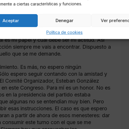
mente a ciertas características y funciones.
aba, pero no que me fuera a ir. Yo sigo
portar lo que se me pida por el bien de nuestro
Aceptar
Denegar
Ver preferen
dos y muy dispuesto a estorbar lo menos
Política de cookies
o con mis palabras de entonces y pretendo
l es mi papel y cuál debe ser mi actitud. Así
cción siempre me vais a encontrar. Dispuesto a
quello que se me demande.
miento. Es más, no espero ningún
ólo espero seguir contando con la amistad y
 El Comité Organizador, Esteban González
ir en este Congreso. Para mí es un honor. No es
s en la presidencia del partido estaba
que algunas no se entendían muy bien. Pero
ibir esas instrucciones. El caso es que espero
aran a partir de ahora de esos menesteres: dar
a consumir este turno con el que se me