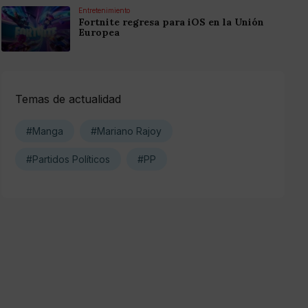
Entretenimiento
Fortnite regresa para iOS en la Unión
Europea
Temas de actualidad
#Manga
#Mariano Rajoy
#Partidos Políticos
#PP