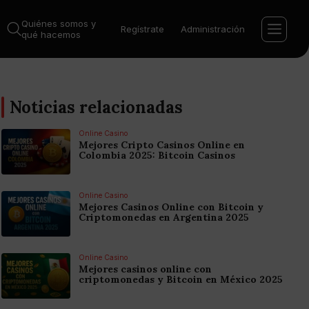
Quiénes somos y
Regístrate
Administración
qué hacemos
Noticias relacionadas
Online Casino
Mejores Cripto Casinos Online en
Colombia 2025: Bitcoin Casinos
Online Casino
Mejores Casinos Online con Bitcoin y
Criptomonedas en Argentina 2025
Online Casino
Mejores casinos online con
criptomonedas y Bitcoin en México 2025