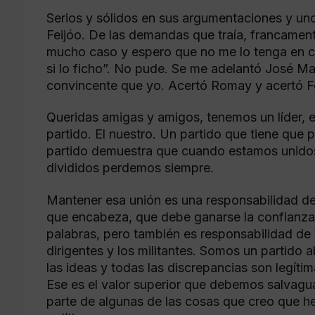
Serios y sólidos en sus argumentaciones y un
Feijóo. De las demandas que traía, francamen
mucho caso y espero que no me lo tenga en cu
si lo ficho”. No pude. Se me adelantó José 
convincente que yo. Acertó Romay y acertó F
Queridas amigas y amigos, tenemos un líder, 
partido. El nuestro. Un partido que tiene que
partido demuestra que cuando estamos unido
divididos perdemos siempre.
Mantener esa unión es una responsabilidad de t
que encabeza, que debe ganarse la confianza 
palabras, pero también es responsabilidad de 
dirigentes y los militantes. Somos un partido 
las ideas y todas las discrepancias son legítim
Ese es el valor superior que debemos salvagua
parte de algunas de las cosas que creo que h