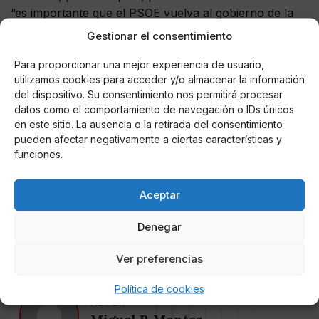
“es importante que el PSOE vuelva al gobierno de la
Junta de Andalucía". “Lo hemos visto en pandemia, es
Gestionar el consentimiento
importante ir a votar el 19-J y que el gobierno que
salga de las urnas esté liderado por el PSOE”, un
Para proporcionar una mejor experiencia de usuario,
utilizamos cookies para acceder y/o almacenar la información
partido “líder y proyecto para ganar”.
del dispositivo. Su consentimiento nos permitirá procesar
datos como el comportamiento de navegación o IDs únicos
Ha asegurado que “el socialismo español está
en este sitio. La ausencia o la retirada del consentimiento
profundamente orgulloso del socialismo andaluz”. El
pueden afectar negativamente a ciertas características y
PSOE está “agradecido” por “la vanguardia” del PSOE-
funciones.
A en “muchas de las conquistas sociales, de derechos
y libertades que luego hemos expandido a toda
Aceptar
España”.
Denegar
Ver preferencias
Política de cookies
AUTOR