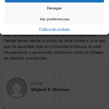
Sumando llegamos más lejos. Y yo quiero seguir
haciéndolo con
#Andalucía
y los andaluces.
Denegar
pic.twitter.com/Mf3bMGDFO8
Ver preferencias
— Juanma Moreno (@JuanMa_Moreno)
May 4, 2022
Política de cookies
Así, ha resaltado el importante atractivo que estas
Fiestas tienen desde el punto de vista turístico, a la vez
que ha apuntado que la comunidad andaluza se está
recuperando y generando optimismo como lo reflejan
las distintas previsiones.
AUTOR
Miguel P. Montes