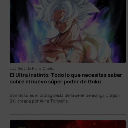
Luis Gerardo Harris Oberto
El Ultra Instinto: Todo lo que necesitas saber
sobre el nuevo súper poder de Goku
Son Goku es el protagonista de la serie de manga Dragon
Ball creada por Akira Toriyama