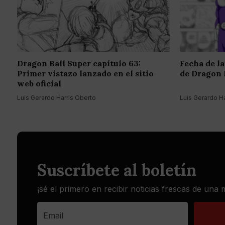
Dragon Ball Super capítulo 63:
Fecha de l
Primer vistazo lanzado en el sitio
de Dragon 
web oficial
Luis Gerardo Harris Oberto
Luis Gerardo H
Suscríbete al boletín
¡sé el primero en recibir noticias frescas de una