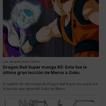
Luis Gerardo Harris Oberto
Dragon Ball Super manga 65: Esta fue la
última gran lección de Merus a Goku
El capítulo 65 del manga de Dragon Ball Super nos explicará
la lección que aprendió Goku de Merus