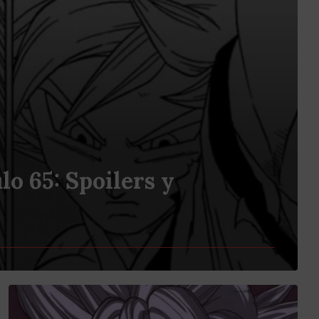
lo 65: Spoilers y