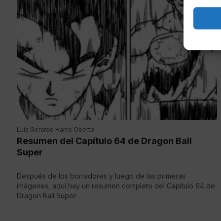
Luis Gerardo Harris Oberto
Resumen del Capítulo 64 de Dragon Ball
Super
Después de los borradores y luego de las primeras
imágenes, aquí hay un resumen completo del Capítulo 64 de
Dragon Ball Super