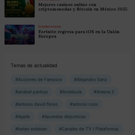
Mejores casinos online con
criptomonedas y Bitcoin en México 2025
Entretenimiento
Fortnite regresa para iOS en la Unión
Europea
Temas de actualidad
#Acciones de Famosos
#Alejandro Sanz
#anabel pantoja
#Andalucía
#Antena 3
#antonio david flores
#antonio rossi
#Apple
#Apuestas deportivas
#belen esteban
#Canales de TV / Plataformas