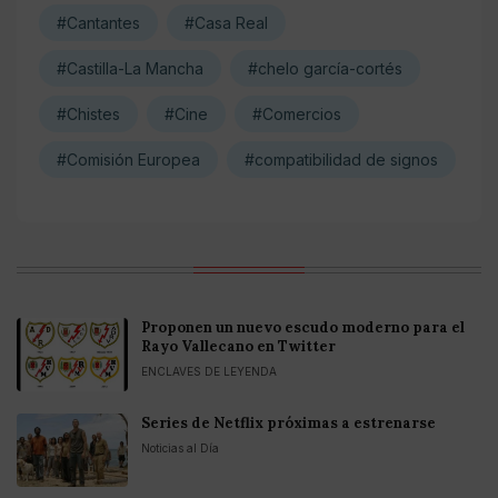
#Cantantes
#Casa Real
#Castilla-La Mancha
#chelo garcía-cortés
#Chistes
#Cine
#Comercios
#Comisión Europea
#compatibilidad de signos
Proponen un nuevo escudo moderno para el
Rayo Vallecano en Twitter
ENCLAVES DE LEYENDA
Series de Netflix próximas a estrenarse
Noticias al Día