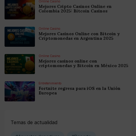
Online Casino
Mejores Cripto Casinos Online en
Colombia 2025: Bitcoin Casinos
Online Casino
Mejores Casinos Online con Bitcoin y
Criptomonedas en Argentina 2025
Online Casino
Mejores casinos online con
criptomonedas y Bitcoin en México 2025
Entretenimiento
Fortnite regresa para iOS en la Unión
Europea
Temas de actualidad