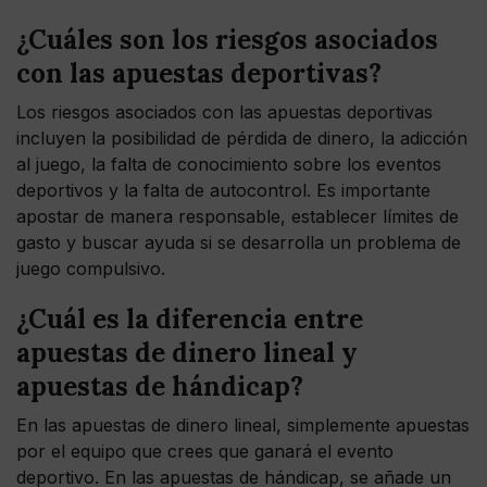
¿Cuáles son los riesgos asociados
con las apuestas deportivas?
Los riesgos asociados con las apuestas deportivas
incluyen la posibilidad de pérdida de dinero, la adicción
al juego, la falta de conocimiento sobre los eventos
deportivos y la falta de autocontrol. Es importante
apostar de manera responsable, establecer límites de
gasto y buscar ayuda si se desarrolla un problema de
juego compulsivo.
¿Cuál es la diferencia entre
apuestas de dinero lineal y
apuestas de hándicap?
En las apuestas de dinero lineal, simplemente apuestas
por el equipo que crees que ganará el evento
deportivo. En las apuestas de hándicap, se añade un