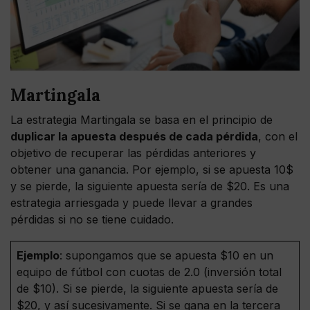
Martingala
La estrategia Martingala se basa en el principio de
duplicar la apuesta después de cada pérdida
, con el
objetivo de recuperar las pérdidas anteriores y
obtener una ganancia. Por ejemplo, si se apuesta 10$
y se pierde, la siguiente apuesta sería de $20. Es una
estrategia arriesgada y puede llevar a grandes
pérdidas si no se tiene cuidado.
Ejemplo
: supongamos que se apuesta $10 en un
equipo de fútbol con cuotas de 2.0 (inversión total
de $10). Si se pierde, la siguiente apuesta sería de
$20, y así sucesivamente. Si se gana en la tercera