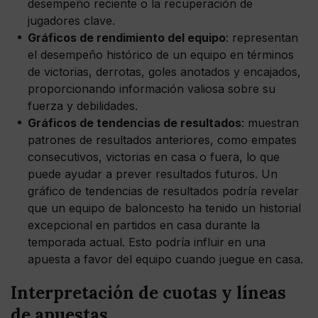
desempeño reciente o la recuperación de
jugadores clave.
Gráficos de rendimiento del equipo
: representan
el desempeño histórico de un equipo en términos
de victorias, derrotas, goles anotados y encajados,
proporcionando información valiosa sobre su
fuerza y ​​debilidades.
Gráficos de tendencias de resultados
: muestran
patrones de resultados anteriores, como empates
consecutivos, victorias en casa o fuera, lo que
puede ayudar a prever resultados futuros. Un
gráfico de tendencias de resultados podría revelar
que un equipo de baloncesto ha tenido un historial
excepcional en partidos en casa durante la
temporada actual. Esto podría influir en una
apuesta a favor del equipo cuando juegue en casa.
Interpretación de cuotas y líneas
de apuestas