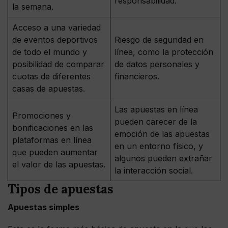
responsabilidad.
la semana.
Acceso a una variedad
de eventos deportivos
Riesgo de seguridad en
de todo el mundo y
línea, como la protección
posibilidad de comparar
de datos personales y
cuotas de diferentes
financieros.
casas de apuestas.
Las apuestas en línea
Promociones y
pueden carecer de la
bonificaciones en las
emoción de las apuestas
plataformas en línea
en un entorno físico, y
que pueden aumentar
algunos pueden extrañar
el valor de las apuestas.
la interacción social.
Tipos de apuestas
Apuestas simples