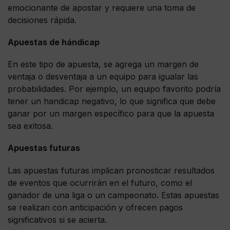
emocionante de apostar y requiere una toma de
decisiones rápida.
Apuestas de hándicap
En este tipo de apuesta, se agrega un margen de
ventaja o desventaja a un equipo para igualar las
probabilidades. Por ejemplo, un equipo favorito podría
tener un handicap negativo, lo que significa que debe
ganar por un margen específico para que la apuesta
sea exitosa.
Apuestas futuras
Las apuestas futuras implican pronosticar resultados
de eventos que ocurrirán en el futuro, como el
ganador de una liga o un campeonato. Estas apuestas
se realizan con anticipación y ofrecen pagos
significativos si se acierta.