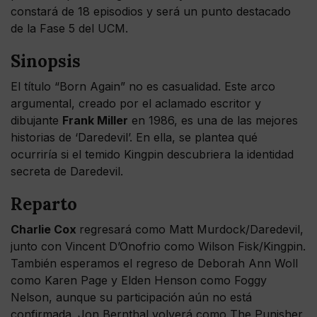
constará de 18 episodios y será un punto destacado
de la Fase 5 del UCM.
Sinopsis
El título “Born Again” no es casualidad. Este arco
argumental, creado por el aclamado escritor y
dibujante
Frank Miller
en 1986, es una de las mejores
historias de ‘Daredevil’. En ella, se plantea qué
ocurriría si el temido Kingpin descubriera la identidad
secreta de Daredevil.
Reparto
Charlie Cox
regresará como Matt Murdock/Daredevil,
junto con Vincent D’Onofrio como Wilson Fisk/Kingpin.
También esperamos el regreso de Deborah Ann Woll
como Karen Page y Elden Henson como Foggy
Nelson, aunque su participación aún no está
confirmada. Jon Bernthal volverá como The Punisher,