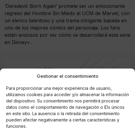
‘Daredevil: Born Again’ promete ser un emocionante
regreso del Hombre Sin Miedo al UCM de Marvel, con
un elenco talentoso y una trama intrigante basada en
uno de los mejores cómics del personaje. Los fans
están ansiosos por ver cómo se desarrollará esta serie
en Disney+.
AUTOR
Gestionar el consentimiento
Santi Ramirez
Santi es un deportista y jugador de fútbol
Para proporcionar una mejor experiencia de usuario,
profesional. Cursó estudios superiores en
utilizamos cookies para acceder y/o almacenar la información
Gestión de eventos deportivos e hizo un
del dispositivo. Su consentimiento nos permitirá procesar
máster de Comunicación. Además de los
datos como el comportamiento de navegación o IDs únicos
temas deportivos, escribe sobre todos los
en este sitio. La ausencia o la retirada del consentimiento
pueden afectar negativamente a ciertas características y
aspectos del entretenimiento. Desde juegos
funciones.
en línea hasta las últimas novedades en el
sector de los videojuegos. Testea y refleja