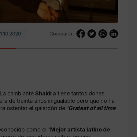
1.10.2020
Compartir:
. La cambiante
Shakira
tiene tantos dones
ra de treinta años inigualable pero que no ha
ra ostentar el galardón de
'Gratest of all time
econocido como el
'Mejor artista latino de
n grupo de seguidores saltara en una