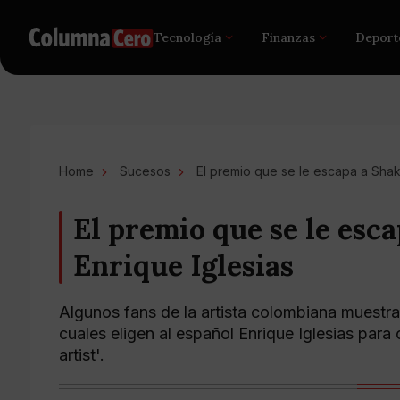
Tecnología
Finanzas
Deport
Home
Sucesos
El premio que se le escapa a Shaki
El premio que se le esca
Enrique Iglesias
Algunos fans de la artista colombiana muestra
cuales eligen al español Enrique Iglesias para os
artist'.