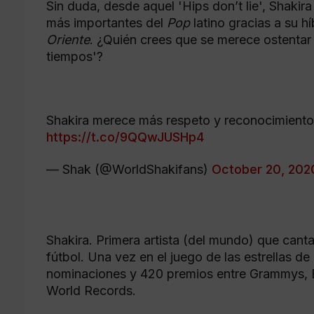
Sin duda, desde aquel 'Hips don’t lie', Shakir
más importantes del
Pop
latino gracias a su hí
Oriente
. ¿Quién crees que se merece ostentar el
tiempos'?
Shakira merece más respeto y reconocimiento po
https://t.co/9QQwJUSHp4
— Shak (@WorldShakifans)
October 20, 202
Shakira. Primera artista (del mundo) que cant
fútbol. Una vez en el juego de las estrellas 
nominaciones y 420 premios entre Grammys, B
World Records.