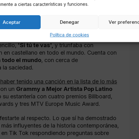
mente a ciertas características y funciones.
 a sus 45 años, será reconocido en la
 21 de octubre
. Un homenaje que destaca su
Aceptar
Denegar
Ver preferen
protagonistas de los grandes fenómenos de
s.
Política de cookies
ncillo,
'Si tú te vas',
y triunfaba con
n en castellano en todo el mundo. Cuenta con
n todo el mundo
, con cerca de
a la saciedad.
haber tenido una canción en la lista de lo más
con un
Grammy a Mejor Artista Pop Latino
 su estantería con cuatro premios Billboard,
Awards y tres MTV Europe Music Award.
festarte al respecto. Lo que sí ha demostrado
as más influyentes de la historia contemporánea,
be en Tik Tok respondiendo preguntas sobre