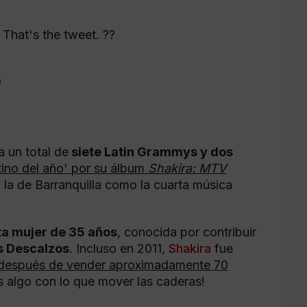
 That's the tweet. ??
0
 un total de
siete Latin Grammys y dos
ino del año' por su álbum
Shakira: MTV
la de Barranquilla como la cuarta música
ta mujer de 35 años
, conocida por contribuir
s Descalzos
. Incluso en 2011,
Shakira
fue
 después de vender aproximadamente 70
es algo con lo que mover las caderas!