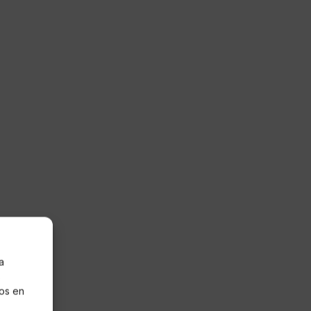
a
s
os en