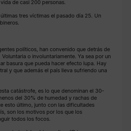
 vida de casi 200 personas.
últimas tres víctimas el pasado día 25. Un
bineros.
igentes políticos, han convenido que detrás de
 Voluntaria o involuntariamente. Ya sea por un
jar basura que pueda hacer efecto lupa. Hay
tral y que además el país lleva sufriendo una
esta catástrofe, es lo que denominan el 30-
n menos del 30% de humedad y rachas de
 esto último, junto con las dificultades
s, son los motivos por los que los
guir todos los focos.