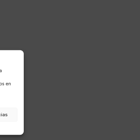
a
s
os en
cias