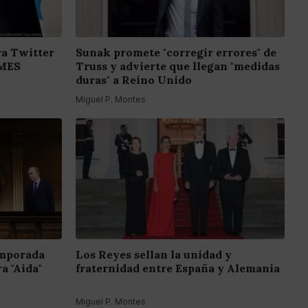
a Twitter
Sunak promete "corregir errores" de
EMES
Truss y advierte que llegan "medidas
duras" a Reino Unido
Miguel P. Montes
emporada
Los Reyes sellan la unidad y
a "Aída"
fraternidad entre España y Alemania
Miguel P. Montes