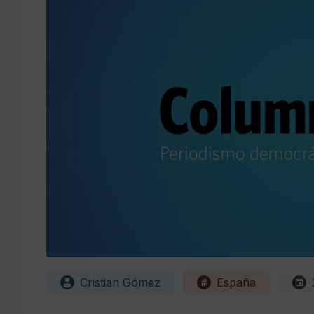
Cristian Gómez
España