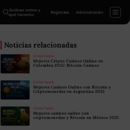
Quiénes somos y
Regístrate
Administración
qué hacemos
Noticias relacionadas
Online Casino
Mejores Cripto Casinos Online en
Colombia 2025: Bitcoin Casinos
Online Casino
Mejores Casinos Online con Bitcoin y
Criptomonedas en Argentina 2025
Online Casino
Mejores casinos online con
criptomonedas y Bitcoin en México 2025