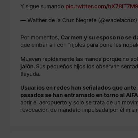
Y sigue sumando
pic.twitter.com/hX78lT7M
— Walther de la Cruz Negrete (@wadelacruz
Por momentos,
Carmen y su esposo no se da
que embarran con frijoles para ponerles nopal
Mueven rápidamente las manos porque no sol
jalón.
Sus pequeños hijos los observan senta
tlayuda.
Usuarios en redes han señalados que ante 
pasados se han entramado en torno al AIFA
abrir el aeropuerto y solo se trata de un movim
revocación de mandato impulsada por él mis