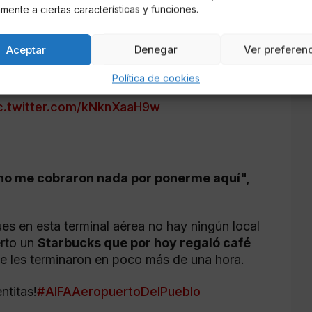
e da tristeza que nunca vamos a ser un país
mente a ciertas características y funciones.
uis y la garnacha"
, dijo por su parte la usuaria
Aceptar
Denegar
Ver preferen
Política de cookies
c.twitter.com/kNknXaaH9w
no me cobraron nada por ponerme aquí",
ues en esta terminal aérea no hay ningún local
erto un
Starbucks que por hoy regaló café
e les terminaron en poco más de una hora.
ntitas!
#AIFAAeropuertoDelPueblo