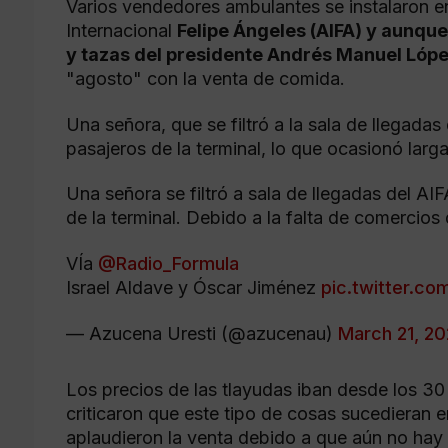
Varios vendedores ambulantes se instalaron en
Internacional
Felipe Ángeles (AIFA) y aunqu
y tazas del presidente Andrés Manuel Lóp
"agosto" con la venta de comida.
Una señora, que se filtró a la sala de llegadas 
pasajeros de la terminal, lo que ocasionó largas
Una señora se filtró a sala de llegadas del A
de la terminal. Debido a la falta de comercios
VÍa
@Radio_Formula
Israel Aldave y Óscar Jiménez
pic.twitter.c
— Azucena Uresti (@azucenau)
March 21, 20
Los precios de las tlayudas iban desde los 3
criticaron que este tipo de cosas sucedieran 
aplaudieron la venta debido a que aún no hay 