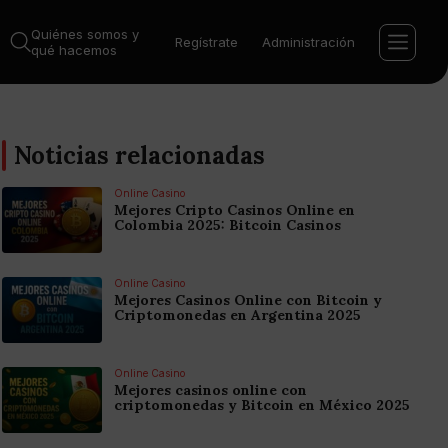
Quiénes somos y
Regístrate
Administración
qué hacemos
Noticias relacionadas
Online Casino
Mejores Cripto Casinos Online en
Colombia 2025: Bitcoin Casinos
Online Casino
Mejores Casinos Online con Bitcoin y
Criptomonedas en Argentina 2025
Online Casino
Mejores casinos online con
criptomonedas y Bitcoin en México 2025