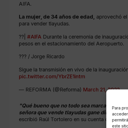
AIFA.
La mujer, de 34 años de edad,
aprovechó el 
para vender tlayudas.
??|
#AIFA
Durante la ceremonia de inauguraci
pesos en el estacionamiento del Aeropuerto.
??? / Jorge Ricardo
Sigue la transmisión en vivo de la inauguració
pic.twitter.com/YbrZE1intm
— REFORMA (@Reforma)
March 21, 2022
"Qué bueno que no todo sea marcas internac
Para pro
señora que vende tlayudas gane dinero en el
acceder 
escribió Raúl Tortolero en su cuenta de Twitter
permitir
este sit