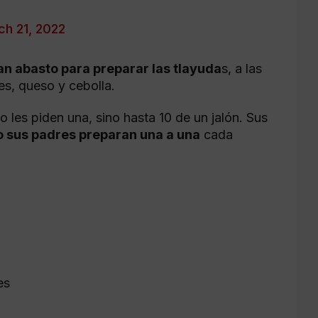
ch 21, 2022
n abasto para preparar las tlayuda
s, a las
es, queso y cebolla.
les piden una, sino hasta 10 de un jalón. Sus
o sus padres preparan una a una
cada
es