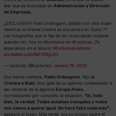
leer que es licenciada en
Administración y Dirección
de Empresas
.
¡¡EXCLUSIVA!! Iñaki Urdangarin, pillado con otra mujer
mientras la infanta Cristina se encuentra en Suiza ??
Las fotografías que la hija de los reyes jamás hubiese
querido ver, hoy en
#exclusiva
en
#Lecturas
. ¡Te
esperamos en el kiosco!
#ExclusivaLecturas
pic.twitter.com/ND7EBjjc2U
— Lecturas (@Lecturas)
January 19, 2022
Esa misma mañana,
Pablo Urdangarin
, hijo de
Cristina e Iñaki
, hizo gala de su aplomo contestando a
las cámaras de la agencia
Europa Press
,
normalizando por completo la situación.
"Sí, todo
bien, la verdad. Todos estamos tranquilos y todos
nos vamos a querer igual. No hace falta nada más"
,
aseguró el joven. Más tarde, era su propio padre el