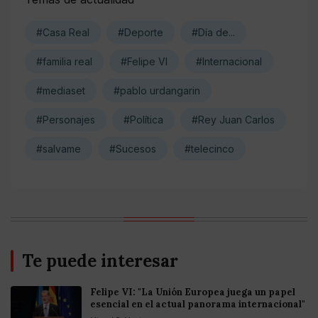
#Casa Real
#Deporte
#Día de...
#familia real
#Felipe VI
#Internacional
#mediaset
#pablo urdangarin
#Personajes
#Política
#Rey Juan Carlos
#salvame
#Sucesos
#telecinco
Te puede interesar
Felipe VI: "La Unión Europea juega un papel
esencial en el actual panorama internacional"