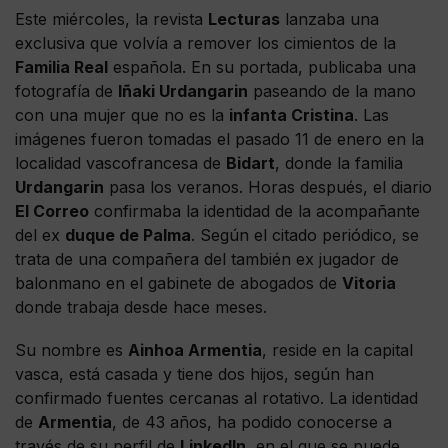
Este miércoles, la revista
Lecturas
lanzaba una
exclusiva que volvía a remover los cimientos de la
Familia Real
española. En su portada, publicaba una
fotografía de
Iñaki Urdangarin
paseando de la mano
con una mujer que no es la
infanta Cristina
. Las
imágenes fueron tomadas el pasado 11 de enero en la
localidad vascofrancesa de
Bidart
, donde la familia
Urdangarin
pasa los veranos. Horas después, el diario
El Correo
confirmaba la identidad de la acompañante
del ex
duque de Palma
. Según el citado periódico, se
trata de una compañera del también ex jugador de
balonmano en el gabinete de abogados de
Vitoria
donde trabaja desde hace meses.
Su nombre es
Ainhoa Armentia
, reside en la capital
vasca, está casada y tiene dos hijos, según han
confirmado fuentes cercanas al rotativo. La identidad
de
Armentia
, de 43 años, ha podido conocerse a
través de su perfil de
LinkedIn
, en el que se puede