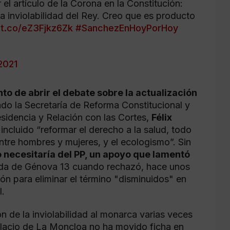
 el artículo de la Corona en la Constitución:
 inviolabilidad del Rey. Creo que es producto
/t.co/eZ3Fjkz6Zk
#SanchezEnHoyPorHoy
2021
to de abrir el debate sobre la actualización
ado la Secretaría de Reforma Constitucional y
sidencia y Relación con las Cortes,
Félix
incluido “reformar el derecho a la salud, todo
entre hombres y mujeres, y el ecologismo”. Sin
 necesitaría del PP, un apoyo que lamentó
ada de Génova 13 cuando rechazó, hace unos
ción para eliminar el término "disminuidos" en
l.
ión de la inviolabilidad al monarca varias veces
Palacio de La Moncloa no ha movido ficha en