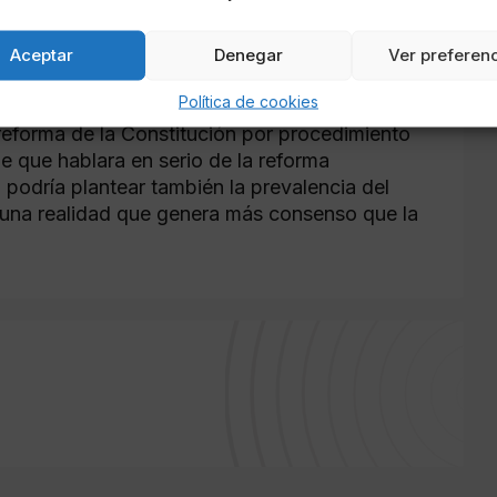
generales y disolviera las Cortes Generales.
votarían si están de acuerdo con la reforma
Aceptar
Denegar
Ver preferen
ercios de Congreso y Senado- y, por último, se
ciudadanía su opinión sobre la reforma.
Política de cookies
reforma de la Constitución por procedimiento
e que hablara en serio de la reforma
I, podría plantear también la prevalencia del
 una realidad que genera más consenso que la