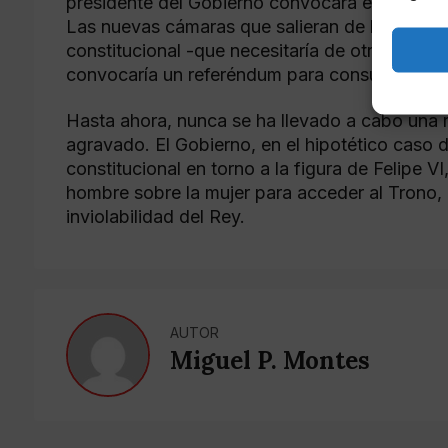
presidente del Gobierno convocara elecciones 
Las nuevas cámaras que salieran de las urnas 
constitucional -que necesitaría de otros dos t
convocaría un referéndum para consultar a la 
Hasta ahora, nunca se ha llevado a cabo una 
agravado. El Gobierno, en el hipotético caso d
constitucional en torno a la figura de Felipe V
hombre sobre la mujer para acceder al Trono,
inviolabilidad del Rey.
AUTOR
Miguel P. Montes