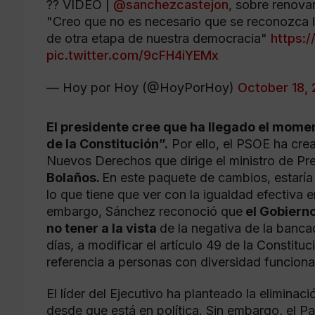
?? VÍDEO |
@sanchezcastejon
, sobre renovar
"Creo que no es necesario que se reconozca la
de otra etapa de nuestra democracia"
https:/
pic.twitter.com/9cFH4iYEMx
— Hoy por Hoy (@HoyPorHoy)
October 18, 
El presidente cree que ha llegado el momen
de la Constitución”.
Por ello, el PSOE ha cre
Nuevos Derechos que dirige el ministro de Pre
Bolaños.
En este paquete de cambios, estaría 
lo que tiene que ver con la igualdad efectiva 
embargo, Sánchez reconoció que
el Gobierno
no tener a la vista
de la negativa de la banc
días, a modificar el artículo 49 de la Constitu
referencia a personas con diversidad funciona
El líder del Ejecutivo ha planteado la eliminac
desde que está en política. Sin embargo, el 