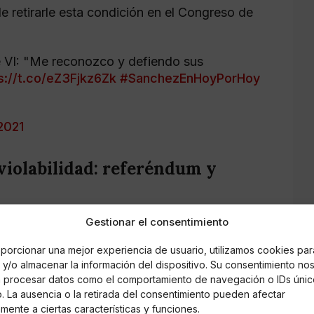
e retirarle esta condición en el Congreso de
e VI: "Me reconozco y defiendo sus
s://t.co/eZ3Fjkz6Zk
#SanchezEnHoyPorHoy
2021
violabilidad: referéndum y
ecto que afecte a la Corona es un tema
Gestionar el consentimiento
ilidad del Jefe del Estado está recogida en el
 Rey es inviolable y no está sujeta a
porcionar una mejor experiencia de usuario, utilizamos cookies par
y/o almacenar la información del dispositivo. Su consentimiento no
 reformar la Carta Magna. No obstante,
á procesar datos como el comportamiento de navegación o IDs únic
edimiento agravado de reforma, que exige lo
io. La ausencia o la retirada del consentimiento pueden afectar
l Senado para, posteriormente, que el
mente a ciertas características y funciones.