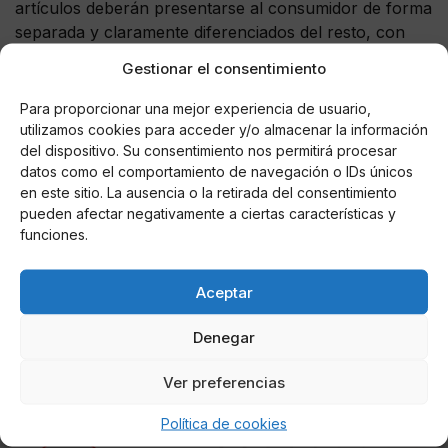
artículos deberán presentarse al consumidor de forma
separada y claramente diferenciados del resto, con
precios inferiores, o destinarse a la donación.
Gestionar el consentimiento
Los establecimientos de hostelería, como bares y
Para proporcionar una mejor experiencia de usuario,
restaurantes, tendrán que ofrecer a sus clientes la
utilizamos cookies para acceder y/o almacenar la información
posibilidad de que se lleven, sin coste adicional, lo que
del dispositivo. Su consentimiento nos permitirá procesar
no hayan consumido.
datos como el comportamiento de navegación o IDs únicos
en este sitio. La ausencia o la retirada del consentimiento
Las tiendas con una superficie superior a los 400
pueden afectar negativamente a ciertas características y
funciones.
metros cuadrados, tendrán que habilitar un lugar para
colocar los productos que estén en condiciones
perfectas para el consumo, pero que tengan mala
Aceptar
apariencia. El ministro ha puesto como ejemplo que
hay frutas o verduras con mala presentación, pero
Denegar
que son consumibles.
Ver preferencias
Política de cookies