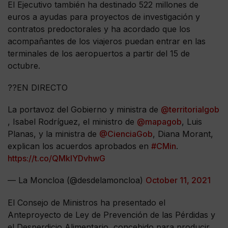
El Ejecutivo también ha destinado 522 millones de
euros a ayudas para proyectos de investigación y
contratos predoctorales y ha acordado que los
acompañantes de los viajeros puedan entrar en las
terminales de los aeropuertos a partir del 15 de
octubre.
??EN DIRECTO
La portavoz del Gobierno y ministra de
@territorialgob
, Isabel Rodríguez, el ministro de
@mapagob
, Luis
Planas, y la ministra de
@CienciaGob
, Diana Morant,
explican los acuerdos aprobados en
#CMin
.
https://t.co/QMkIYDvhwG
— La Moncloa (@desdelamoncloa)
October 11, 2021
El Consejo de Ministros ha presentado el
Anteproyecto de Ley de Prevención de las Pérdidas y
el Desperdicio Alimentario, concebido para producir