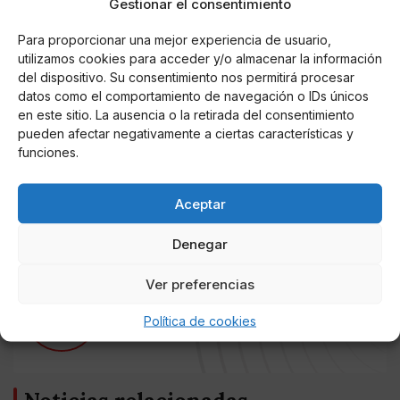
Gestionar el consentimiento
Repatriaciones de Afganistán; Félix Bolaños; la ministra
de Sanidad, Carolina Darias; y por el ministro de
Para proporcionar una mejor experiencia de usuario,
Inclusión, Seguridad Social y Migraciones, José Luis
utilizamos cookies para acceder y/o almacenar la información
Escrivá, entre otras autoridades. Antes de acceder a la
del dispositivo. Su consentimiento nos permitirá procesar
datos como el comportamiento de navegación o IDs únicos
sala principal, donde Don Felipe presidió la mesa de la
en este sitio. La ausencia o la retirada del consentimiento
reunión en la que se sucedió un turno abierto de
pueden afectar negativamente a ciertas características y
intervenciones, fue saludado también por el jefe de
funciones.
Estado Mayor del Ejército del Aire, Javier Salto y por
el general de brigada jefe de la Base Aérea de
Aceptar
Torrejón, Pablo Guillén.
Denegar
Ver preferencias
AUTOR
Miguel P. Montes
Política de cookies