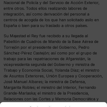
Nacional de Policía y del Servicio de Acción Exterior,
entre otros. Todos ellos realizando labores de
integración, así como derivación del personal a
centros de acogida de los que han solicitado asilo en
España o bien para su traslado a otros países.
Su Majestad el Rey fue recibido a su llegada al
Pabellón de Cuadros de Mando de la Base Aérea de
Torrejón por el presidente del Gobierno, Pedro
Sánchez-Pérez Castejón; así como por el grupo de
trabajo para las repatriaciones de Afganistán, la
vicepresidenta segunda del Gobierno y ministra de
Trabajo y Economía Social, Yolanda Díaz; el ministro
de Asuntos Exteriores, Unión Europea y Cooperación,
José Manuel Albares; la ministra de Defensa,
Margarita Robles; el ministro del Interior, Fernando
Grande-Marlaska; el ministro de la Presidencia,
Relaciones con las Cortes y Memoria Democrática y
coordinador del Grupo de Trabajo para las