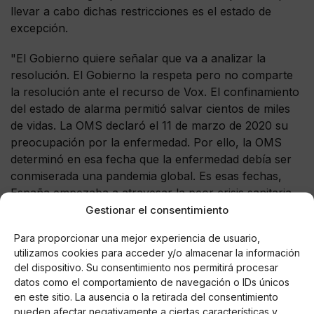
llevar a cabo dichas restricciones es el estado de
excepción.
"El Gobierno quiere señalar que va a analizar la
resolución. El Gobierno la respeta pero no comparte
la resolución ante el recurso de Vox. El confinamiento
del estado de alarma permitió salvar cientos de miles
de vidas. La OMS declaró el 11 de marzo de 2020 su
preocupación por la enfermedad. Por ello, la OMS
determinó en esa fecha que la enfermedad debía ser
conmiserada una pandemia global. Es esas fechas,
España empezaba a atravesar la peor crisis sanitaria
de la historia reciente. Los números de personas
Gestionar el consentimiento
fallecidas llegaron a alcanzar cotas de casi mil
Para proporcionar una mejor experiencia de usuario,
muertos al día", aseguró la ministra de Justicia, Pilar
utilizamos cookies para acceder y/o almacenar la información
Llop.
del dispositivo. Su consentimiento nos permitirá procesar
datos como el comportamiento de navegación o IDs únicos
en este sitio. La ausencia o la retirada del consentimiento
pueden afectar negativamente a ciertas características y