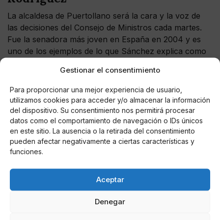
La alcaldesa de Puertollano será la cara y la voz de
las decisiones del Consejo de Ministros cada martes.
Fue la senadora más joven en España en 2004 y es
uno de los ejemplos de lo que Sánchez explica como
"cambio generacional" en las filas del Ejecutivo.
Gestionar el consentimiento
Diputada tres legislaturas por Ciudad Real, asume un
ministerio clave en la relación del Gobierno con las
Para proporcionar una mejor experiencia de usuario,
comunidades autónomas.
utilizamos cookies para acceder y/o almacenar la información
del dispositivo. Su consentimiento nos permitirá procesar
Ministro de Asuntos Exteriores,
datos como el comportamiento de navegación o IDs únicos
en este sitio. La ausencia o la retirada del consentimiento
José Manuel Albares
pueden afectar negativamente a ciertas características y
funciones.
El hasta ahora embajador de España en París es un
hombre de la completa confianza de Pedro Sánchez.
Ha sido secreaatarao geneal de Asuntos
Aceptar
Internacionales, Unión Europea, G-20 y Seguridad
Global. Es un peso pesado en Bruselas, procedente
Denegar
del barrio madrileño de Usera, que dejó de lado su