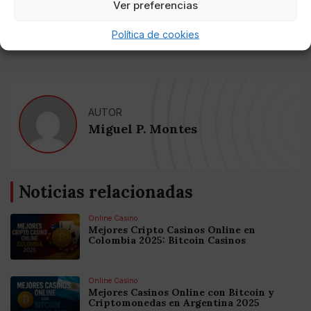
Ver preferencias
carrera diplomática en 2015 para apoyar la
candidatura de Pedro Sánchez a la secretaría general
Política de cookies
del PSOE.
AUTOR
Miguel P. Montes
Noticias relacionadas
Online Casino
Mejores Cripto Casinos Online en
Colombia 2025: Bitcoin Casinos
Online Casino
Mejores Casinos Online con Bitcoin y
Criptomonedas en Argentina 2025