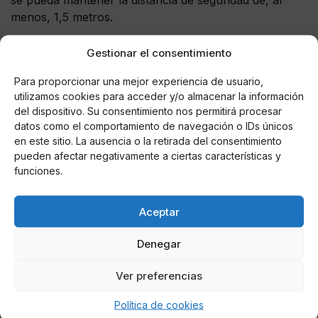
menos, 1,5 metros.
Residencias
Gestionar el consentimiento
La mascarilla no será exigible en el caso de que, por la
Para proporcionar una mejor experiencia de usuario,
propia naturaleza de las actividades, su uso resulte
utilizamos cookies para acceder y/o almacenar la información
incompatible, con arreglo a las indicaciones de las
del dispositivo. Su consentimiento nos permitirá procesar
autoridades sanitarias, ni en aquellos lugares o
datos como el comportamiento de navegación o IDs únicos
en este sitio. La ausencia o la retirada del consentimiento
espacios cerrados de uso público que formen parte de
pueden afectar negativamente a ciertas características y
instituciones para la atención de personas mayores o
funciones.
con diversidad funcional, siempre y cuando dichos
colectivos y los trabajadores que allí ejerzan sus
funciones, tengan tasas de vacunación con pauta
Aceptar
completa superiores al 80%. Sin embargo, deberán
Denegar
llevar mascarilla en todo caso, los visitantes externos
y los trabajadores de dichos centros.
Ver preferencias
Política de cookies