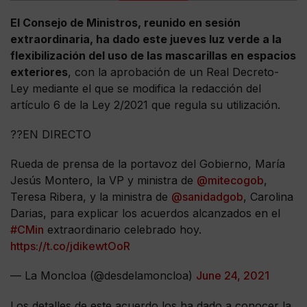
El Consejo de Ministros, reunido en sesión
extraordinaria, ha dado este jueves luz verde a la
flexibilización del uso de las mascarillas en espacios
exteriores
, con la aprobación de un Real Decreto-
Ley mediante el que se modifica la redacción del
artículo 6 de la Ley 2/2021 que regula su utilización.
??EN DIRECTO
Rueda de prensa de la portavoz del Gobierno, María
Jesús Montero, la VP y ministra de
@mitecogob
,
Teresa Ribera, y la ministra de
@sanidadgob
, Carolina
Darias, para explicar los acuerdos alcanzados en el
#CMin
extraordinario celebrado hoy.
https://t.co/jdikewtOoR
— La Moncloa (@desdelamoncloa)
June 24, 2021
Los detalles de este acuerdo los ha dado a conocer la