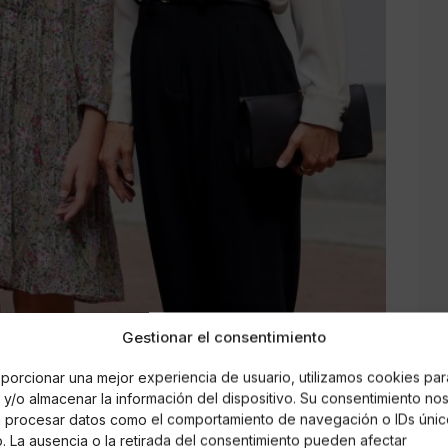
Gestionar el consentimiento
porcionar una mejor experiencia de usuario, utilizamos cookies par
y/o almacenar la información del dispositivo. Su consentimiento no
á procesar datos como el comportamiento de navegación o IDs únic
io. La ausencia o la retirada del consentimiento pueden afectar