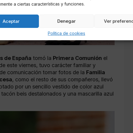
mente a ciertas características y funciones.
Aceptar
Denegar
Ver preferen
Política de cookies
s de España
tomó la
Primera Comunión
el
 este viernes, tuvo carácter familiar y
 de comunicación tomar fotos de la
Familia
ncesa
, como el resto de sus compañeros, llevó
ptado por un sencillo vestido de color azul
tacón beis destalonados y una mascarilla azul