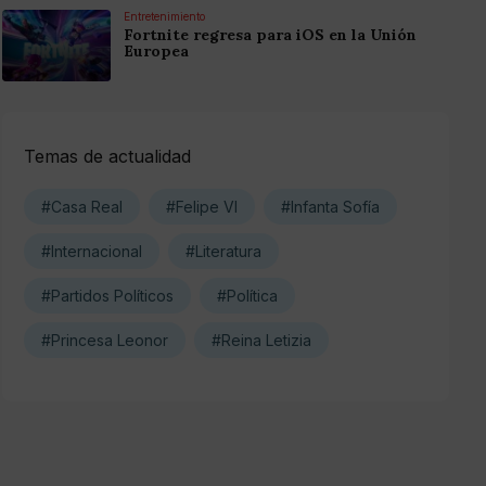
Entretenimiento
Fortnite regresa para iOS en la Unión
Europea
Temas de actualidad
#Casa Real
#Felipe VI
#Infanta Sofía
#Internacional
#Literatura
#Partidos Políticos
#Política
#Princesa Leonor
#Reina Letizia