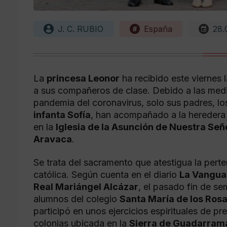
J. C. RUBIO
España
28.
La
princesa Leonor
ha recibido este viernes 
a sus compañeros de clase. Debido a las medid
pandemia del coronavirus, solo sus padres, l
infanta Sofía
, han acompañado a la heredera 
en la
Iglesia de la Asunción de Nuestra Señ
Aravaca
.
Se trata del sacramento que atestigua la pert
católica. Según cuenta en el diario
La Vangua
Real Mariángel Alcázar
, el pasado fin de s
alumnos del colegio
Santa María de los Rosa
participó en unos ejercicios espirituales de p
colonias ubicada en la
Sierra de Guadarram