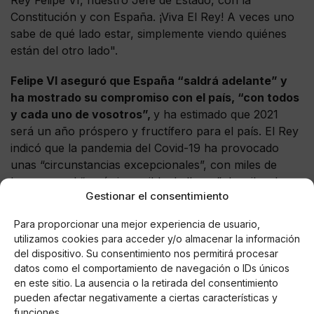
Constitución y con España. ¡Viva El Rey! A veces uno
sabe de qué lado estar, simplemente viendo quiénes
están del otro lado".
Felipe VI aseguró que España “saldrá adelante” y
ha mostrado su compromiso con el país, “con todos
y cada uno de vosotros”,
y ha estimado que 2021
será un año próspero y fructífero para el país. El Rey
indicó que la pandemia del Covid-19 ha provocado
unas “circunstancias excepcionales”, con miles de
hogares y el “vacío imposible de llenar” de miles de
Gestionar el consentimiento
fallecidos a causa del Covid-19. “Muchos ciudadanos
lucháis contra la enfermedad. A todos os envío mi
Para proporcionar una mejor experiencia de usuario,
mayor ánimo y afecto”, anunció.
utilizamos cookies para acceder y/o almacenar la información
del dispositivo. Su consentimiento nos permitirá procesar
datos como el comportamiento de navegación o IDs únicos
en este sitio. La ausencia o la retirada del consentimiento
pueden afectar negativamente a ciertas características y
AUTOR
funciones.