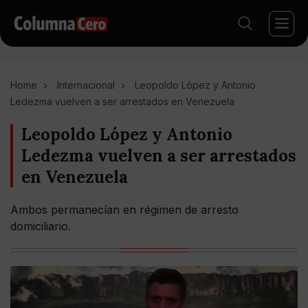
Home
Internacional
Leopoldo López y Antonio
Ledezma vuelven a ser arrestados en Venezuela
Leopoldo López y Antonio
Ledezma vuelven a ser arrestados
en Venezuela
Ambos permanecían en régimen de arresto
domiciliario.