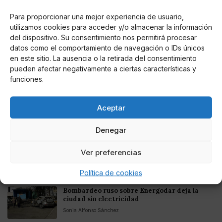
Online Casino
Mejores casinos online con
Para proporcionar una mejor experiencia de usuario,
criptomonedas y Bitcoin en México 2025
utilizamos cookies para acceder y/o almacenar la información
del dispositivo. Su consentimiento nos permitirá procesar
Entretenimiento
datos como el comportamiento de navegación o IDs únicos
Fortnite regresa para iOS en la Unión
en este sitio. La ausencia o la retirada del consentimiento
Europea
pueden afectar negativamente a ciertas características y
funciones.
Aceptar
Te puede interesar
Denegar
Felipe VI: "La Unión Europea juega un papel
Ver preferencias
esencial en el actual panorama internacional"
Miguel P. Montes
Política de cookies
Bombardeo ruso sobre Energodar deja la
ciudad sin electricidad
Sonia Alfonso Sánchez