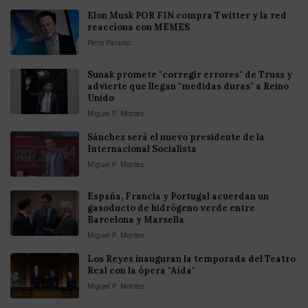
Elon Musk POR FIN compra Twitter y la red
reacciona con MEMES
Perro Páramo
Sunak promete "corregir errores" de Truss y
advierte que llegan "medidas duras" a Reino
Unido
Miguel P. Montes
Sánchez será el nuevo presidente de la
Internacional Socialista
Miguel P. Montes
España, Francia y Portugal acuerdan un
gasoducto de hidrógeno verde entre
Barcelona y Marsella
Miguel P. Montes
Los Reyes inauguran la temporada del Teatro
Real con la ópera "Aída"
Miguel P. Montes