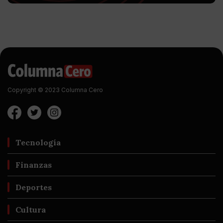
Copyright © 2023 Columna Cero
Tecnología
Finanzas
Deportes
Cultura