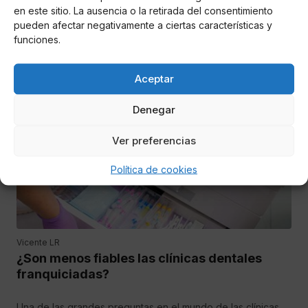
en este sitio. La ausencia o la retirada del consentimiento
Abascal
pueden afectar negativamente a ciertas características y
funciones.
Vox puede correr la misma suerte que Ciudadanos si no
soluciona a tiempo esta problemática
Aceptar
OPINIÓN
Denegar
Ver preferencias
Política de cookies
Vicente LR
¿Son menos fiables las clínicas dentales
franquiciadas?
Una de las grandes preguntas en el mundo de las clínicas