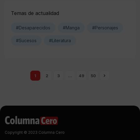
Temas de actualidad
#Desaparecidos
#Manga
#Personajes
#Sucesos
#Literatura
1
2
3
…
49
50
Copyright © 2023 Columna Cero