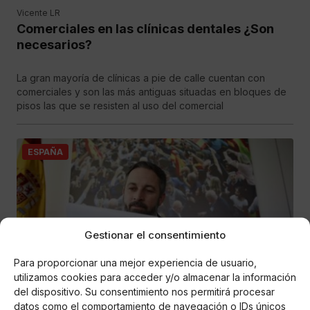
Vicente LR
Comerciales en las clínicas dentales ¿Son
necesarios?
La gran mayoría de clínicas a pie de calle cuentan con
comerciales y son las más antiguas situadas en bloques de
pisos las que se resisten al uso del comercial
ESPAÑA
Gestionar el consentimiento
Para proporcionar una mejor experiencia de usuario,
utilizamos cookies para acceder y/o almacenar la información
del dispositivo. Su consentimiento nos permitirá procesar
Vicente LR
La carta que pone en alerta a Santiago
datos como el comportamiento de navegación o IDs únicos