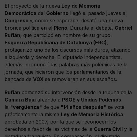
El proyecto de la nueva
Ley de Memoria
Democrática
del
Gobierno
llegó el pasado jueves al
Congreso
y, como se esperaba, desató una nueva
bronca política en el
Pleno
. Durante el debate,
Gabriel
Rufián
, que participó en nombre de su grupo,
Esquerra Republicana de Catalunya (ERC)
,
protaganizó uno de los discursos más duros, atizando
a izquierda y derecha. El diputado independentista,
además, pronunció las palabras más polémicas de la
jornada, que hicieron que los parlamentarios de la
bancada de
VOX
se removieran en sus escaños.
Rufián
comenzó su intervención desde la tribuna de la
Cámara Baja
afeando a
PSOE y Unidas Podemos
la
"vergüenza"
de que
"14 años después"
se vote
prácticamente la misma
Ley de Memoria Histórica
aprobada en 2007, por la que se reconocen los
derechos a favor de las víctimas de la
Guerra Civil
y la
dictadura franquista. En comparación, el diputado