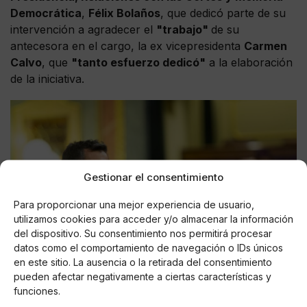
Democrática
,
Félix Bolaños
, que dedicó parte de su
intervención a agradecer el
"trabajo"
de su
antecesora en el cargo, la ex vicepresidenta
Carmen
Calvo
, que
"tanto esfuerzo dedicó"
a la elaboración
de la iniciativa.
Gestionar el consentimiento
Para proporcionar una mejor experiencia de usuario,
utilizamos cookies para acceder y/o almacenar la información
del dispositivo. Su consentimiento nos permitirá procesar
datos como el comportamiento de navegación o IDs únicos
en este sitio. La ausencia o la retirada del consentimiento
pueden afectar negativamente a ciertas características y
funciones.