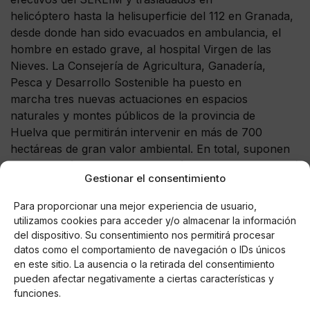
helicóptero hasta la helisuperficie del 112 en Granada,
desde donde han sido evacuados en ambulancia, el
hombre en estado grave, al hospital Virgen de las
Nieves. La Consejería de Agricultura, Ganadería,
Pesca y Desarrollo Sostenible ha puesto en
marcha tres nuevas actuaciones en espacios
naturales y montes públicos de la provincia de
Huelva que permitirán intervenir en más de 700
hectáreas de gran valor ambiental. En total, suponen
una inversión que supera el millón de euros y que está
Gestionar el consentimiento
cofinanciada por el Fondo Europeo Agrícola de
Desarrollo Rural (Feader).
Para proporcionar una mejor experiencia de usuario,
utilizamos cookies para acceder y/o almacenar la información
del dispositivo. Su consentimiento nos permitirá procesar
datos como el comportamiento de navegación o IDs únicos
en este sitio. La ausencia o la retirada del consentimiento
AUTOR
pueden afectar negativamente a ciertas características y
Miguel P. Montes
funciones.