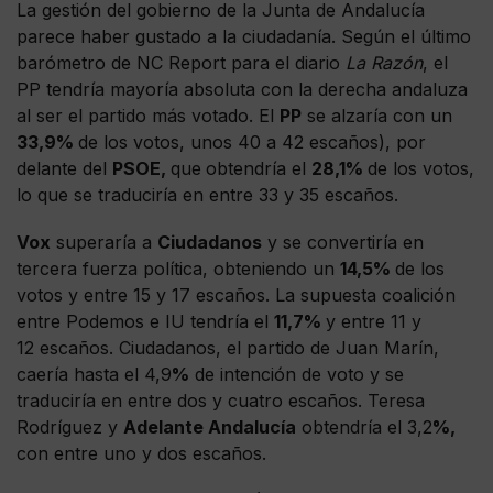
La gestión del gobierno de la Junta de Andalucía
parece haber gustado a la ciudadanía. Según el último
barómetro de NC Report para el diario
La Razón
, el
PP tendría mayoría absoluta con la derecha andaluza
al ser el partido más votado. El
PP
se alzaría con un
33,9%
de los votos, unos 40 a 42 escaños), por
delante del
PSOE,
que
obtendría el
28,1%
de los votos,
lo que se traduciría en entre 33 y 35 escaños.
Vox
superaría a
Ciudadanos
y se convertiría en
tercera fuerza política, obteniendo un
14,5%
de los
votos y entre 15 y 17 escaños. La supuesta coalición
entre Podemos e IU tendría el
11,7%
y entre 11 y
12 escaños. Ciudadanos, el partido de Juan Marín,
caería hasta el 4,9
%
de intención de voto y se
traduciría en entre dos y cuatro escaños. Teresa
Rodríguez y
Adelante Andalucía
obtendría el 3,2
%,
con entre uno y dos escaños.