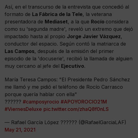
Así, en el transcurso de la entrevista que concedió al
formato de
La Fábrica de la Tele
, la veterana
presentadora de
Mediaset
, a la que
Rocío
considera
como su 'segunda madre', reveló un extremo que dejó
impactado hasta al propio
Jorge Javier Vázquez
,
conductor del espacio. Según contó la matriarca de
Las Campos
, después de la emisión del primer
episodio de la 'docuserie', recibió la llamada de alguien
muy cercano al jefe del
Ejecutivo
.
María Teresa Campos: "El Presidente Pedro Sánchez
me llamó y me pidió el teléfono de Rocío Carrasco
porque quería hablar con ella"
??????
#camposyrocio
#APOYOROCIO21M
#ViernesDeluxe
pic.twitter.com/zhaQ8f0nLS
— Rafael García López ?????? (@RafaelGarciaLAF)
May 21, 2021