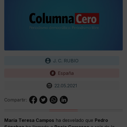
J. C. RUBIO
España
22.05.2021
Compartir:
María Teresa Campos
ha desvelado que
Pedro
Sánchez
ha llamado a
Rocío Carrasco
a raíz de la