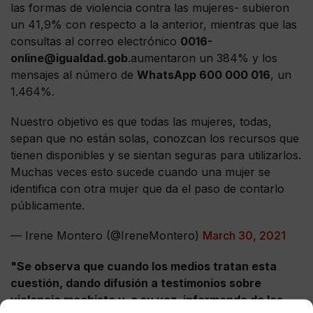
las formas de violencia contra las mujeres- subieron
un 41,9% con respecto a la anterior, mientras que las
consultas al correo electrónico
0016-
online@igualdad.gob
.aumentaron un 384% y los
mensajes al número de
WhatsApp 600 000 016
, un
1.464%.
Nuestro objetivo es que todas las mujeres, todas,
sepan que no están solas, conozcan los recursos que
tienen disponibles y se sientan seguras para utilizarlos.
Muchas veces esto sucede cuando una mujer se
identifica con otra mujer que da el paso de contarlo
públicamente.
— Irene Montero (@IreneMontero)
March 30, 2021
"Se observa que cuando los medios tratan esta
cuestión, dando difusión a testimonios sobre
violencia machista y, a su vez, informando de los