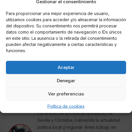
Gestionar el consentimiento
recursos disponibles para las mujeres que la sufren,
son un altavoz para llegar a todas las mujeres
Para proporcionar una mejor experiencia de usuario,
víctimas, produciendo un incremento de las
utilizamos cookies para acceder y/o almacenar la información
llamadas y consultas"
, ha asegurado el
del dispositivo. Su consentimiento nos permitirá procesar
departamento de la ministra
Montero
en un
datos como el comportamiento de navegación o IDs únicos
comunicado.
en este sitio. La ausencia o la retirada del consentimiento
pueden afectar negativamente a ciertas características y
funciones.
AUTOR
Aceptar
J. C. RUBIO
Redactor de COLUMNA CERO
Denegar
especializado en Televisión, Casa Real,
Sucesos, Obituarios y Redes Sociales
Ver preferencias
(noticias virales sobre políticos y famosos),
Política de cookies
ha desarrollado la mayor parte de su
carrera en las provincias andaluzas de
Sevilla y Córdoba, cubriendo la actualidad
política local y regional. Antes trabajó en