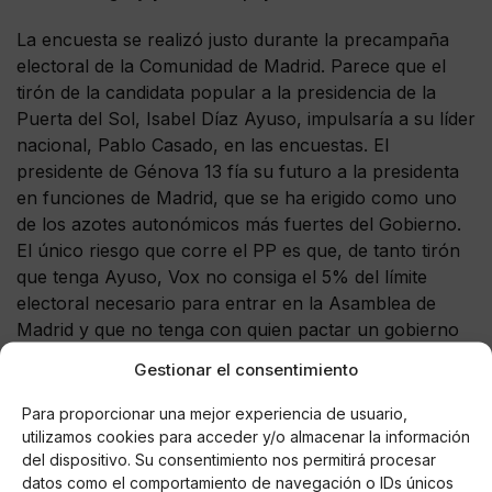
La encuesta se realizó justo durante la precampaña
electoral de la Comunidad de Madrid. Parece que el
tirón de la candidata popular a la presidencia de la
Puerta del Sol, Isabel Díaz Ayuso, impulsaría a su líder
nacional, Pablo Casado, en las encuestas. El
presidente de Génova 13 fía su futuro a la presidenta
en funciones de Madrid, que se ha erigido como uno
de los azotes autonómicos más fuertes del Gobierno.
El único riesgo que corre el PP es que, de tanto tirón
que tenga Ayuso, Vox no consiga el 5% del límite
electoral necesario para entrar en la Asamblea de
Madrid y que no tenga con quien pactar un gobierno
tras el 4 de mayo.
Gestionar el consentimiento
Para proporcionar una mejor experiencia de usuario,
utilizamos cookies para acceder y/o almacenar la información
del dispositivo. Su consentimiento nos permitirá procesar
AUTOR
datos como el comportamiento de navegación o IDs únicos