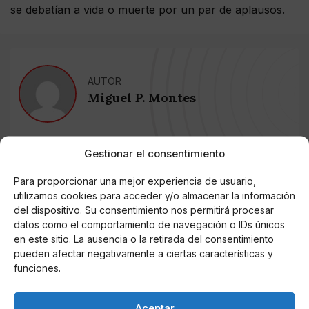
se debatían a vida o muerte por un par de aplausos.
AUTOR
Miguel P. Montes
Gestionar el consentimiento
Noticias relacionadas
Para proporcionar una mejor experiencia de usuario,
Online Casino
utilizamos cookies para acceder y/o almacenar la información
Mejores Cripto Casinos Online en
Colombia 2025: Bitcoin Casinos
del dispositivo. Su consentimiento nos permitirá procesar
datos como el comportamiento de navegación o IDs únicos
en este sitio. La ausencia o la retirada del consentimiento
Online Casino
pueden afectar negativamente a ciertas características y
Mejores Casinos Online con Bitcoin y
funciones.
Criptomonedas en Argentina 2025
Aceptar