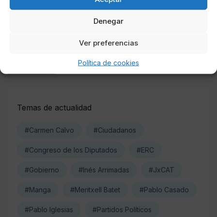
Online Casino
Mejores casinos online con
criptomonedas y Bitcoin en México 2025
Denegar
Ver preferencias
Entretenimiento
Fortnite regresa para iOS en la Unión
Europea
Política de cookies
Temas de actualidad
#Carmen Calvo
#Ciudadanos
#Congreso de los Diputados
#ERC
#Gobierno
#Inés Arrimadas
#JxCAT
#Manga
#Meritxell Batet
#Pablo Casado
#Pablo Iglesias
#Partidos Políticos