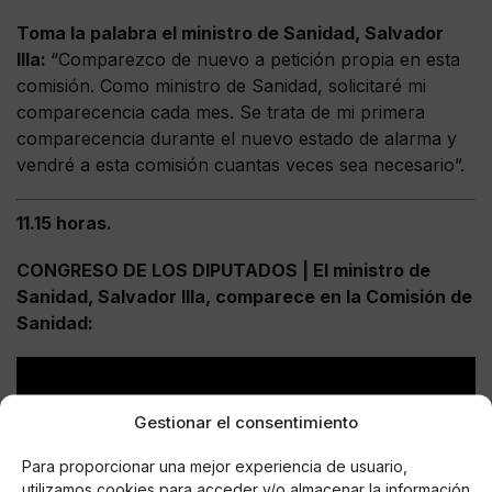
Toma la palabra el ministro de Sanidad, Salvador
Illa:
“Comparezco de nuevo a petición propia en esta
comisión. Como ministro de Sanidad, solicitaré mi
comparecencia cada mes. Se trata de mi primera
comparecencia durante el nuevo estado de alarma y
vendré a esta comisión cuantas veces sea necesario”.
11.15 horas.
CONGRESO DE LOS DIPUTADOS | El ministro de
Sanidad, Salvador Illa, comparece en la Comisión de
Sanidad:
Gestionar el consentimiento
Para proporcionar una mejor experiencia de usuario,
utilizamos cookies para acceder y/o almacenar la información